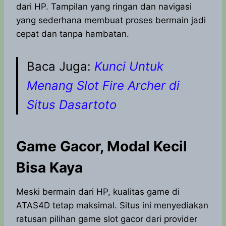
dari HP. Tampilan yang ringan dan navigasi
yang sederhana membuat proses bermain jadi
cepat dan tanpa hambatan.
Baca Juga:
Kunci Untuk
Menang Slot Fire Archer di
Situs Dasartoto
Game Gacor, Modal Kecil
Bisa Kaya
Meski bermain dari HP, kualitas game di
ATAS4D tetap maksimal. Situs ini menyediakan
ratusan pilihan game slot gacor dari provider