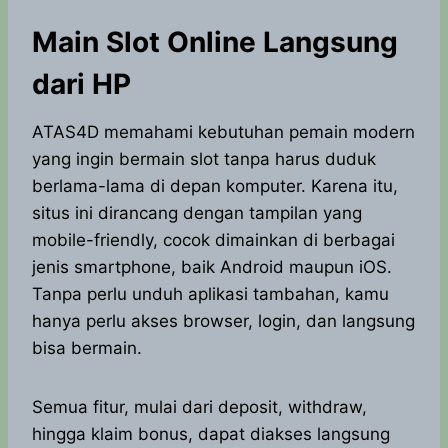
Main Slot Online Langsung
dari HP
ATAS4D memahami kebutuhan pemain modern
yang ingin bermain slot tanpa harus duduk
berlama-lama di depan komputer. Karena itu,
situs ini dirancang dengan tampilan yang
mobile-friendly, cocok dimainkan di berbagai
jenis smartphone, baik Android maupun iOS.
Tanpa perlu unduh aplikasi tambahan, kamu
hanya perlu akses browser, login, dan langsung
bisa bermain.
Semua fitur, mulai dari deposit, withdraw,
hingga klaim bonus, dapat diakses langsung