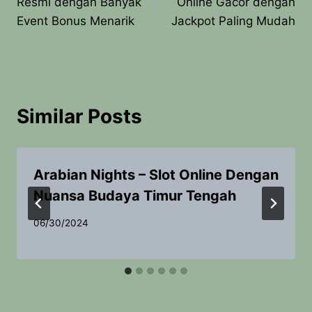
Resmi dengan Banyak
Online Gacor dengan
Event Bonus Menarik
Jackpot Paling Mudah
Similar Posts
Arabian Nights – Slot Online Dengan
Nuansa Budaya Timur Tengah
06/30/2024