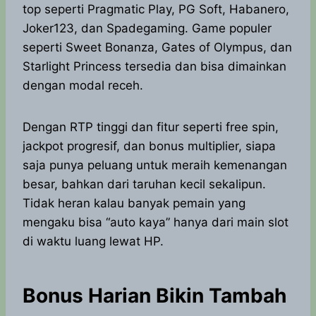
top seperti Pragmatic Play, PG Soft, Habanero,
Joker123, dan Spadegaming. Game populer
seperti Sweet Bonanza, Gates of Olympus, dan
Starlight Princess tersedia dan bisa dimainkan
dengan modal receh.
Dengan RTP tinggi dan fitur seperti free spin,
jackpot progresif, dan bonus multiplier, siapa
saja punya peluang untuk meraih kemenangan
besar, bahkan dari taruhan kecil sekalipun.
Tidak heran kalau banyak pemain yang
mengaku bisa “auto kaya” hanya dari main slot
di waktu luang lewat HP.
Bonus Harian Bikin Tambah