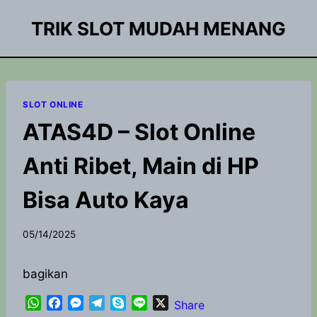
Skip
TRIK SLOT MUDAH MENANG
to
content
SLOT ONLINE
ATAS4D – Slot Online
Anti Ribet, Main di HP
Bisa Auto Kaya
By
05/14/2025
adminwinwi
bagikan
W
F
M
T
S
L
X
Share