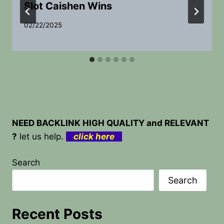
Slot Caishen Wins
02/22/2025
NEED BACKLINK HIGH QUALITY and RELEVANT
?
let us help.
click here
Search
Search
Recent Posts