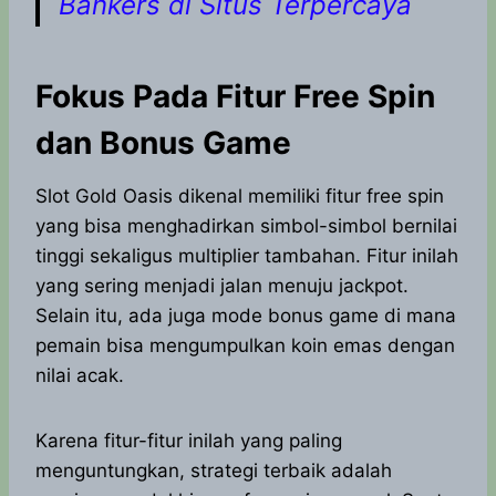
Bankers di Situs Terpercaya
Fokus Pada Fitur Free Spin
dan Bonus Game
Slot Gold Oasis dikenal memiliki fitur free spin
yang bisa menghadirkan simbol-simbol bernilai
tinggi sekaligus multiplier tambahan. Fitur inilah
yang sering menjadi jalan menuju jackpot.
Selain itu, ada juga mode bonus game di mana
pemain bisa mengumpulkan koin emas dengan
nilai acak.
Karena fitur-fitur inilah yang paling
menguntungkan, strategi terbaik adalah