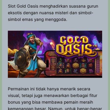
h
a
e
e
k
i
a
c
s
l
y
n
Slot Gold Oasis menghadirkan suasana gurun
t
e
s
e
p
e
eksotis dengan nuansa misteri dan simbol-
s
b
e
g
e
simbol emas yang menggoda.
A
o
n
r
p
o
g
a
p
k
e
m
r
Permainan ini tidak hanya menarik secara
visual, tetapi juga menawarkan berbagai fitur
bonus yang bisa membawa pemain meraih
kemenangan besar. Namun, untuk benar-benar