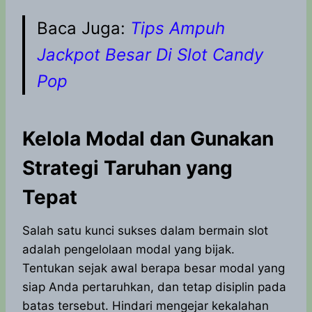
Baca Juga:
Tips Ampuh
Jackpot Besar Di Slot Candy
Pop
Kelola Modal dan Gunakan
Strategi Taruhan yang
Tepat
Salah satu kunci sukses dalam bermain slot
adalah pengelolaan modal yang bijak.
Tentukan sejak awal berapa besar modal yang
siap Anda pertaruhkan, dan tetap disiplin pada
batas tersebut. Hindari mengejar kekalahan