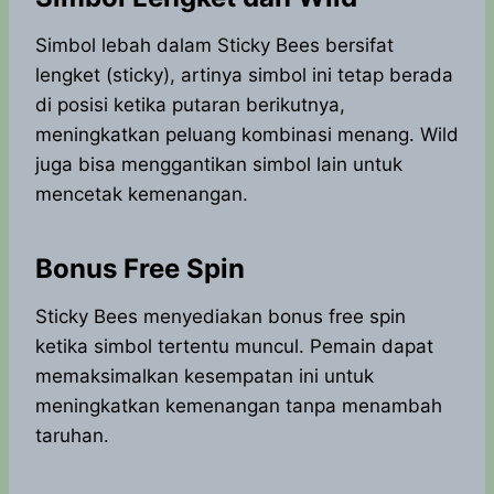
Simbol lebah dalam Sticky Bees bersifat
lengket (sticky), artinya simbol ini tetap berada
di posisi ketika putaran berikutnya,
meningkatkan peluang kombinasi menang. Wild
juga bisa menggantikan simbol lain untuk
mencetak kemenangan.
Bonus Free Spin
Sticky Bees menyediakan bonus free spin
ketika simbol tertentu muncul. Pemain dapat
memaksimalkan kesempatan ini untuk
meningkatkan kemenangan tanpa menambah
taruhan.