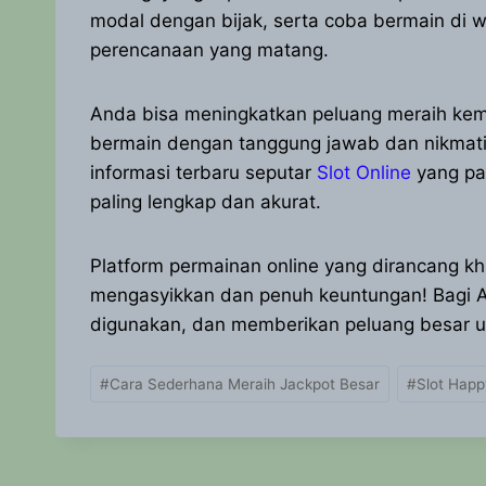
modal dengan bijak, serta coba bermain di w
perencanaan yang matang.
Anda bisa meningkatkan peluang meraih kem
bermain dengan tanggung jawab dan nikmati 
informasi terbaru seputar
Slot Online
yang pas
paling lengkap dan akurat.
Platform permainan online yang dirancang 
mengasyikkan dan penuh keuntungan! Bagi A
digunakan, dan memberikan peluang besar 
Post
#
Cara Sederhana Meraih Jackpot Besar
#
Slot Hap
Tags: