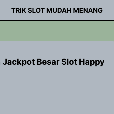
TRIK SLOT MUDAH MENANG
 Jackpot Besar Slot Happy