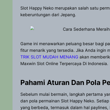
h
a
e
e
k
i
a
c
s
l
y
n
Slot Happy Neko merupakan salah satu perma
t
e
s
e
p
e
keberuntungan dari Jepang.
s
b
e
g
e
A
o
n
r
p
o
g
a
p
k
e
m
r
Game ini menawarkan peluang besar bagi pa
fitur menarik yang tersedia. Jika Anda ingin
TRIK SLOT MUDAH MENANG
akan memberika
Maxwin Slot Online Terpercaya Di Indonesia.
Pahami Aturan Dan Pola P
Sebelum mulai bermain, langkah pertama ya
dan pola permainan Slot Happy Neko. Setiap
yang berbeda, termasuk dalam hal paylines, RT