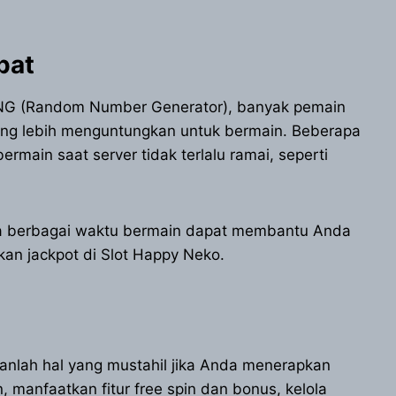
pat
RNG (Random Number Generator), banyak pemain
ng lebih menguntungkan untuk bermain. Beberapa
ain saat server tidak terlalu ramai, seperti
a berbagai waktu bermain dapat membantu Anda
n jackpot di Slot Happy Neko.
kanlah hal yang mustahil jika Anda menerapkan
, manfaatkan fitur free spin dan bonus, kelola