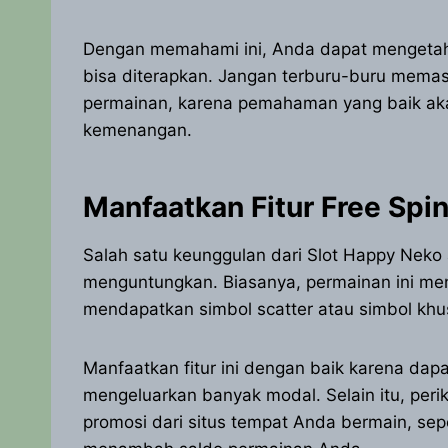
Dengan memahami ini, Anda dapat mengetahu
bisa diterapkan. Jangan terburu-buru mema
permainan, karena pemahaman yang baik ak
kemenangan.
Manfaatkan Fitur Free Spi
Salah satu keunggulan dari Slot Happy Neko 
menguntungkan. Biasanya, permainan ini meny
mendapatkan simbol scatter atau simbol khus
Manfaatkan fitur ini dengan baik karena da
mengeluarkan banyak modal. Selain itu, peri
promosi dari situs tempat Anda bermain, sep