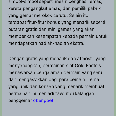
simbol-simbol seperti mesin penghasil emas,
kereta pengangkut emas, dan pemilik pabrik
yang gemar merokok cerutu. Selain itu,
terdapat fitur-fitur bonus yang menarik seperti
putaran gratis dan mini games yang akan
memberikan kesempatan kepada pemain untuk
mendapatkan hadiah-hadiah ekstra.
Dengan grafis yang menarik dan atmosfir yang
menyenangkan, permainan slot Gold Factory
menawarkan pengalaman bermain yang seru
dan mengasyikkan bagi para pemain. Tema
yang unik dan konsep yang menarik membuat
permainan ini menjadi favorit di kalangan
penggemar
obengbet
.