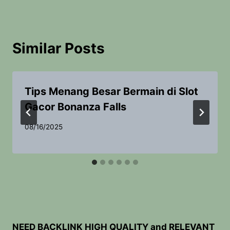
Similar Posts
Tips Menang Besar Bermain di Slot
Gacor Bonanza Falls
08/16/2025
NEED BACKLINK HIGH QUALITY and RELEVANT