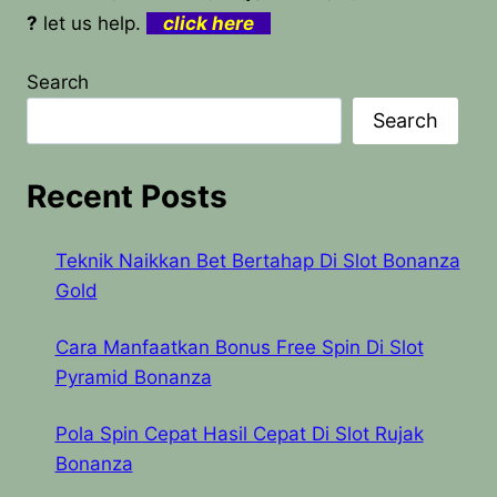
?
let us help.
click here
Search
Search
Recent Posts
Teknik Naikkan Bet Bertahap Di Slot Bonanza
Gold
Cara Manfaatkan Bonus Free Spin Di Slot
Pyramid Bonanza
Pola Spin Cepat Hasil Cepat Di Slot Rujak
Bonanza