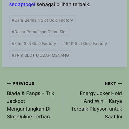
sedaptogel
sebagai pilihan terbaik.
Post
#
Cara Bermain Slot Gold Factory
Tags:
#
Dasar Permainan Game Slot
#
Fitur Slot Gold Factory
#
RTP Slot Gold Factory
#
TRIK SLOT MUDAH MENANG
Post
PREVIOUS
NEXT
Blade & Fangs – Trik
Energy Joker Hold
navigation
Jackpot
And Win – Karya
Menguntungkan Di
Terbaik Playson untuk
Slot Online Terbaru
Saat Ini