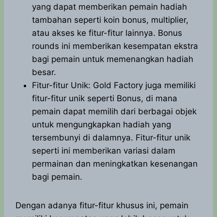
yang dapat memberikan pemain hadiah
tambahan seperti koin bonus, multiplier,
atau akses ke fitur-fitur lainnya. Bonus
rounds ini memberikan kesempatan ekstra
bagi pemain untuk memenangkan hadiah
besar.
Fitur-fitur Unik: Gold Factory juga memiliki
fitur-fitur unik seperti Bonus, di mana
pemain dapat memilih dari berbagai objek
untuk mengungkapkan hadiah yang
tersembunyi di dalamnya. Fitur-fitur unik
seperti ini memberikan variasi dalam
permainan dan meningkatkan kesenangan
bagi pemain.
Dengan adanya fitur-fitur khusus ini, pemain