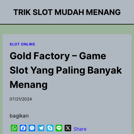
Skip
TRIK SLOT MUDAH MENANG
to
content
SLOT ONLINE
Gold Factory – Game
Slot Yang Paling Banyak
Menang
By
07/21/2024
adminwinwi
bagikan
W
F
M
T
S
L
X
Share