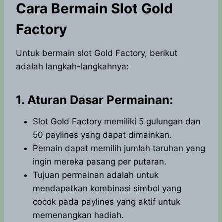
Cara Bermain Slot Gold
Factory
Untuk bermain slot Gold Factory, berikut
adalah langkah-langkahnya:
1. Aturan Dasar Permainan:
Slot Gold Factory memiliki 5 gulungan dan
50 paylines yang dapat dimainkan.
Pemain dapat memilih jumlah taruhan yang
ingin mereka pasang per putaran.
Tujuan permainan adalah untuk
mendapatkan kombinasi simbol yang
cocok pada paylines yang aktif untuk
memenangkan hadiah.