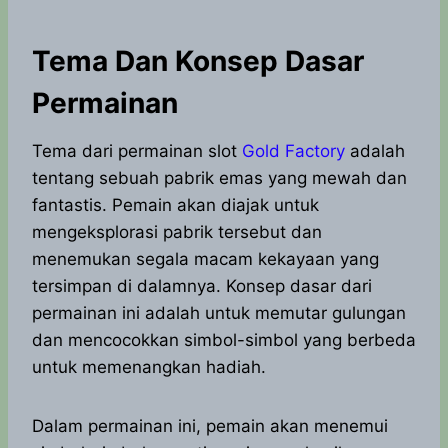
Tema Dan Konsep Dasar
Permainan
Tema dari permainan slot
Gold Factory
adalah
tentang sebuah pabrik emas yang mewah dan
fantastis. Pemain akan diajak untuk
mengeksplorasi pabrik tersebut dan
menemukan segala macam kekayaan yang
tersimpan di dalamnya. Konsep dasar dari
permainan ini adalah untuk memutar gulungan
dan mencocokkan simbol-simbol yang berbeda
untuk memenangkan hadiah.
Dalam permainan ini, pemain akan menemui