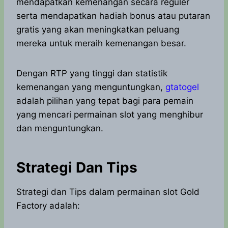
mendapatkan kemenangan secara reguler
serta mendapatkan hadiah bonus atau putaran
gratis yang akan meningkatkan peluang
mereka untuk meraih kemenangan besar.
Dengan RTP yang tinggi dan statistik
kemenangan yang menguntungkan,
gtatogel
adalah pilihan yang tepat bagi para pemain
yang mencari permainan slot yang menghibur
dan menguntungkan.
Strategi Dan Tips
Strategi dan Tips dalam permainan slot Gold
Factory adalah: