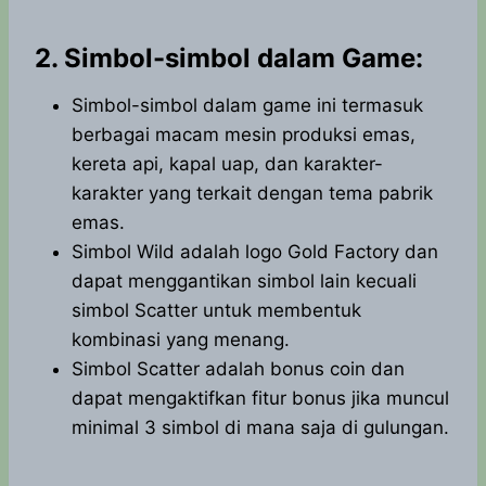
2. Simbol-simbol dalam Game:
Simbol-simbol dalam game ini termasuk
berbagai macam mesin produksi emas,
kereta api, kapal uap, dan karakter-
karakter yang terkait dengan tema pabrik
emas.
Simbol Wild adalah logo Gold Factory dan
dapat menggantikan simbol lain kecuali
simbol Scatter untuk membentuk
kombinasi yang menang.
Simbol Scatter adalah bonus coin dan
dapat mengaktifkan fitur bonus jika muncul
minimal 3 simbol di mana saja di gulungan.