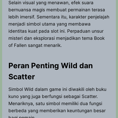
Selain visual yang menawan, efek suara
bernuansa magis membuat permainan terasa
lebih imersif. Sementara itu, karakter penjelajah
menjadi simbol utama yang membawa
identitas kuat pada slot ini. Perpaduan unsur
misteri dan eksplorasi menjadikan tema Book
of Fallen sangat menarik.
Peran Penting Wild dan
Scatter
Simbol Wild dalam game ini diwakili oleh buku
kuno yang juga berfungsi sebagai Scatter.
Menariknya, satu simbol memiliki dua fungsi
berbeda yang memberikan keuntungan besar
bagi pemain.