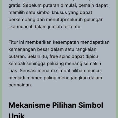
gratis. Sebelum putaran dimulai, pemain dapat
memilih satu simbol khusus yang dapat
berkembang dan menutupi seluruh gulungan
jika muncul dalam jumlah tertentu.
Fitur ini memberikan kesempatan mendapatkan
kemenangan besar dalam satu rangkaian
putaran. Selain itu, free spins dapat dipicu
kembali sehingga peluang menang semakin
luas. Sensasi menanti simbol pilihan muncul
menjadi momen paling menegangkan dalam
permainan.
Mekanisme Pilihan Simbol
Unik