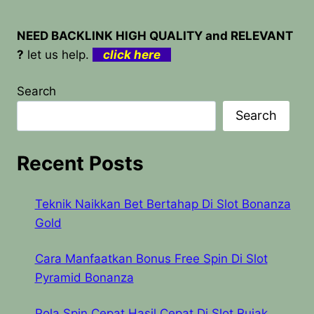
NEED BACKLINK HIGH QUALITY and RELEVANT
?
let us help.
click here
Search
Search
Recent Posts
Teknik Naikkan Bet Bertahap Di Slot Bonanza
Gold
Cara Manfaatkan Bonus Free Spin Di Slot
Pyramid Bonanza
Pola Spin Cepat Hasil Cepat Di Slot Rujak