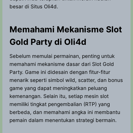
besar di Situs Oli4d.
Memahami Mekanisme Slot
Gold Party di Oli4d
Sebelum memulai permainan, penting untuk
memahami mekanisme dasar dari Slot Gold
Party. Game ini didesain dengan fitur-fitur
menarik seperti simbol wild, scatter, dan bonus
game yang dapat meningkatkan peluang
kemenangan. Selain itu, setiap mesin slot
memiliki tingkat pengembalian (RTP) yang
berbeda, dan memahami angka ini membantu
pemain dalam menentukan strategi bermain.