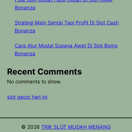
Bonanza
Strategi Main Santai Tapi Profit Di Slot Cash
Bonanza
Cara Atur Modal Supaya Awet Di Slot Boms
Bonanza
Recent Comments
No comments to show.
slot gacor hari ini
© 2026
TRIK SLOT MUDAH MENANG