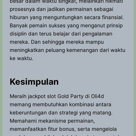
besar dalam waktu singkat, melainkan nikmati
prosesnya dan jadikan permainan sebagai
hiburan yang menguntungkan secara finansial.
Banyak pemain sukses yang menganut prinsip
disiplin dan terus belajar dari pengalaman
mereka. Dan sehingga mereka mampu
meningkatkan peluang kemenangan dari waktu
ke waktu.
Kesimpulan
Meraih jackpot slot Gold Party di Oli4d
memang membutuhkan kombinasi antara
keberuntungan dan strategi yang matang.
Memahami mekanisme permainan,
memanfaatkan fitur bonus, serta mengelola