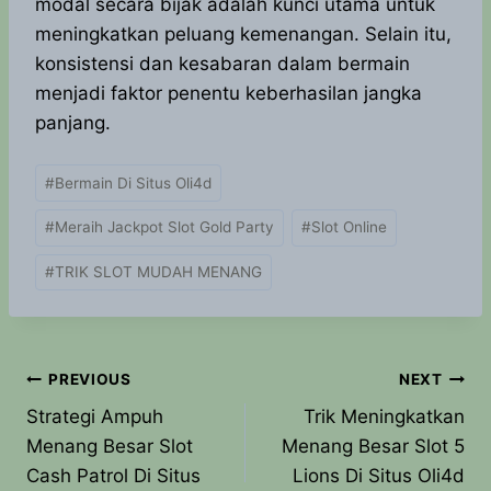
modal secara bijak adalah kunci utama untuk
meningkatkan peluang kemenangan. Selain itu,
konsistensi dan kesabaran dalam bermain
menjadi faktor penentu keberhasilan jangka
panjang.
Post
#
Bermain Di Situs Oli4d
Tags:
#
Meraih Jackpot Slot Gold Party
#
Slot Online
#
TRIK SLOT MUDAH MENANG
Post
PREVIOUS
NEXT
Strategi Ampuh
Trik Meningkatkan
navigation
Menang Besar Slot
Menang Besar Slot 5
Cash Patrol Di Situs
Lions Di Situs Oli4d