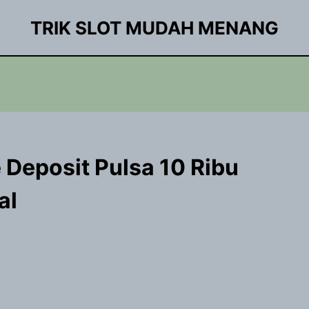
TRIK SLOT MUDAH MENANG
Deposit Pulsa 10 Ribu
al