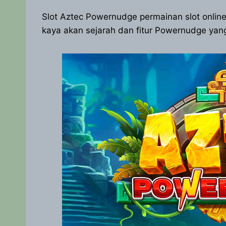
h
a
e
e
k
i
a
c
s
l
y
n
Slot Aztec Powernudge permainan slot onlin
t
e
s
e
p
e
kaya akan sejarah dan fitur Powernudge yang
s
b
e
g
e
A
o
n
r
p
o
g
a
p
k
e
m
r