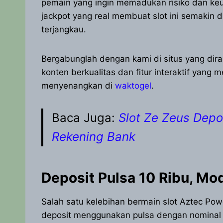
pemain yang ingin memadukan risiko dan keu
jackpot yang real membuat slot ini semakin 
terjangkau.
Bergabunglah dengan kami di situs yang d
konten berkualitas dan fitur interaktif yan
menyenangkan di
waktogel
.
Baca Juga:
Slot Ze Zeus Depos
Rekening Bank
Deposit Pulsa 10 Ribu, Mo
Salah satu kelebihan bermain slot Aztec P
deposit menggunakan pulsa dengan nominal 