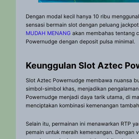
Dengan modal kecil hanya 10 ribu mengguna
sensasi bermain slot dengan peluang jackpot
MUDAH MENANG
akan membahas tentang ca
Powernudge dengan deposit pulsa minimal.
Keunggulan Slot Aztec P
Slot Aztec Powernudge membawa nuansa bud
simbol-simbol khas, menjadikan pengalaman 
Powernudge menjadi daya tarik utama, di ma
menciptakan kombinasi kemenangan tambah
Selain itu, permainan ini menawarkan RTP y
pemain untuk meraih kemenangan. Dengan volat