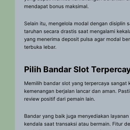
mendapat bonus maksimal.
Selain itu, mengelola modal dengan disiplin
taruhan secara drastis saat mengalami keka
yang menerima deposit pulsa agar modal be
terbuka lebar.
Pilih Bandar Slot Terperca
Memilih bandar slot yang terpercaya sangat k
kemenangan berjalan lancar dan aman. Pastik
review positif dari pemain lain.
Bandar yang baik juga menyediakan layanan 
kendala saat transaksi atau bermain. Fitur d