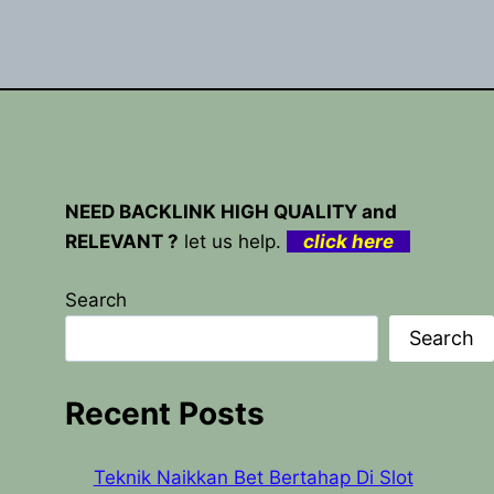
NEED BACKLINK HIGH QUALITY and
RELEVANT ?
let us help.
click here
Search
Search
Recent Posts
Teknik Naikkan Bet Bertahap Di Slot