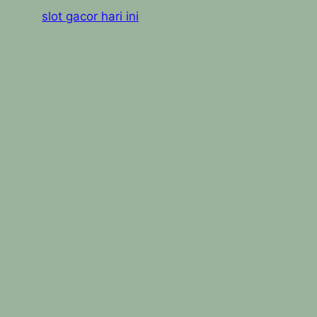
slot gacor hari ini