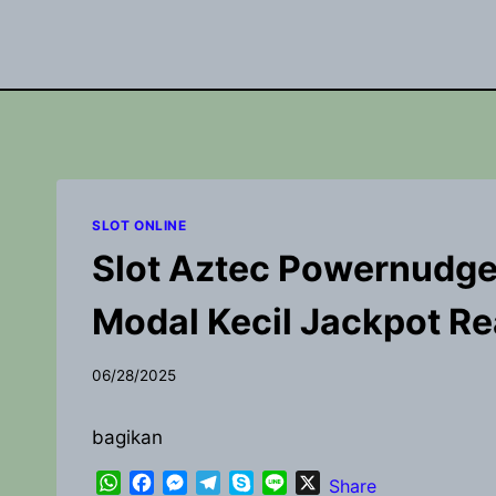
Skip
to
content
SLOT ONLINE
Slot Aztec Powernudge 
Modal Kecil Jackpot Re
By
06/28/2025
adminwinwi
bagikan
W
F
M
T
S
L
X
Share