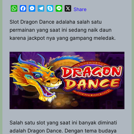
W
F
M
T
S
L
X
Share
h
a
e
e
k
i
a
c
s
l
y
n
Slot Dragon Dance adalaha salah satu
t
e
s
e
p
e
permainan yang saat ini sedang naik daun
s
b
e
g
e
karena jackpot nya yang gampang meledak.
A
o
n
r
p
o
g
a
p
k
e
m
r
Salah satu slot yang saat ini banyak diminati
adalah Dragon Dance. Dengan tema budaya