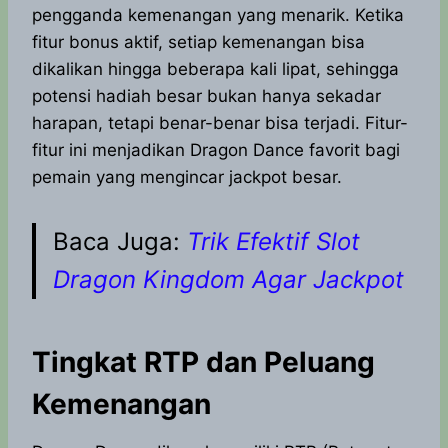
pengganda kemenangan yang menarik. Ketika
fitur bonus aktif, setiap kemenangan bisa
dikalikan hingga beberapa kali lipat, sehingga
potensi hadiah besar bukan hanya sekadar
harapan, tetapi benar-benar bisa terjadi. Fitur-
fitur ini menjadikan Dragon Dance favorit bagi
pemain yang mengincar jackpot besar.
Baca Juga:
Trik Efektif Slot
Dragon Kingdom Agar Jackpot
Tingkat RTP dan Peluang
Kemenangan