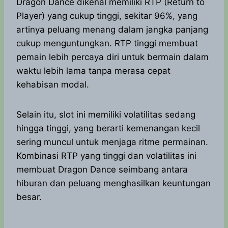
Dragon Dance dikenal memiliki RTP (Return to
Player) yang cukup tinggi, sekitar 96%, yang
artinya peluang menang dalam jangka panjang
cukup menguntungkan. RTP tinggi membuat
pemain lebih percaya diri untuk bermain dalam
waktu lebih lama tanpa merasa cepat
kehabisan modal.
Selain itu, slot ini memiliki volatilitas sedang
hingga tinggi, yang berarti kemenangan kecil
sering muncul untuk menjaga ritme permainan.
Kombinasi RTP yang tinggi dan volatilitas ini
membuat Dragon Dance seimbang antara
hiburan dan peluang menghasilkan keuntungan
besar.