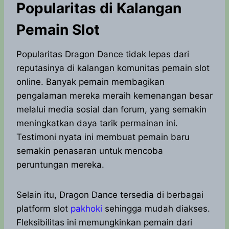
Popularitas di Kalangan
Pemain Slot
Popularitas Dragon Dance tidak lepas dari
reputasinya di kalangan komunitas pemain slot
online. Banyak pemain membagikan
pengalaman mereka meraih kemenangan besar
melalui media sosial dan forum, yang semakin
meningkatkan daya tarik permainan ini.
Testimoni nyata ini membuat pemain baru
semakin penasaran untuk mencoba
peruntungan mereka.
Selain itu, Dragon Dance tersedia di berbagai
platform slot
pakhoki
sehingga mudah diakses.
Fleksibilitas ini memungkinkan pemain dari