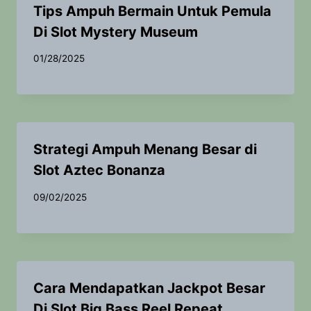
Tips Ampuh Bermain Untuk Pemula
Di Slot Mystery Museum
01/28/2025
Strategi Ampuh Menang Besar di
Slot Aztec Bonanza
09/02/2025
Cara Mendapatkan Jackpot Besar
Di Slot Big Bass Reel Repeat