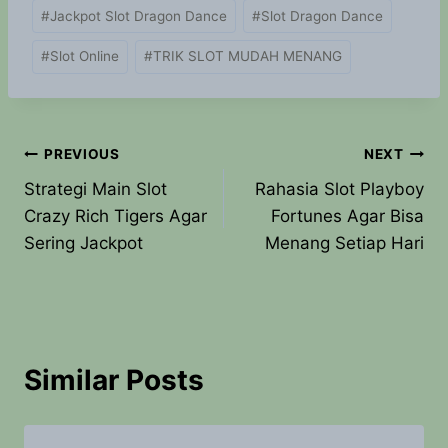
Post
#
Jackpot Slot Dragon Dance
#
Slot Dragon Dance
Tags:
#
Slot Online
#
TRIK SLOT MUDAH MENANG
Post
PREVIOUS
NEXT
Strategi Main Slot
Rahasia Slot Playboy
navigation
Crazy Rich Tigers Agar
Fortunes Agar Bisa
Sering Jackpot
Menang Setiap Hari
Similar Posts