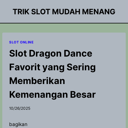
Skip
TRIK SLOT MUDAH MENANG
to
content
SLOT ONLINE
Slot Dragon Dance
Favorit yang Sering
Memberikan
Kemenangan Besar
By
10/26/2025
adminwinwi
bagikan