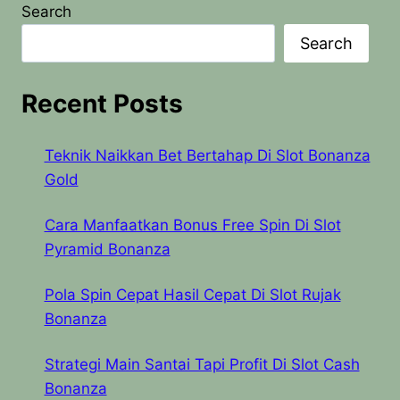
Search
Search
Recent Posts
Teknik Naikkan Bet Bertahap Di Slot Bonanza
Gold
Cara Manfaatkan Bonus Free Spin Di Slot
Pyramid Bonanza
Pola Spin Cepat Hasil Cepat Di Slot Rujak
Bonanza
Strategi Main Santai Tapi Profit Di Slot Cash
Bonanza