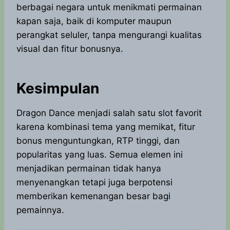
berbagai negara untuk menikmati permainan
kapan saja, baik di komputer maupun
perangkat seluler, tanpa mengurangi kualitas
visual dan fitur bonusnya.
Kesimpulan
Dragon Dance menjadi salah satu slot favorit
karena kombinasi tema yang memikat, fitur
bonus menguntungkan, RTP tinggi, dan
popularitas yang luas. Semua elemen ini
menjadikan permainan tidak hanya
menyenangkan tetapi juga berpotensi
memberikan kemenangan besar bagi
pemainnya.