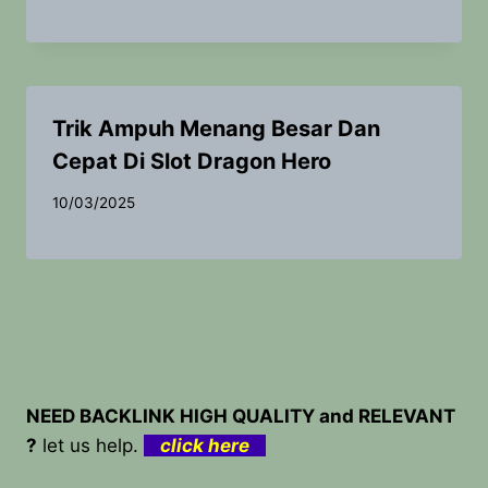
Trik Ampuh Menang Besar Dan
Cepat Di Slot Dragon Hero
10/03/2025
NEED BACKLINK HIGH QUALITY and RELEVANT
?
let us help.
click here