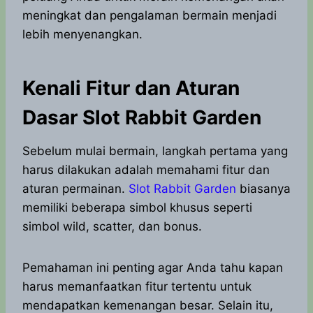
meningkat dan pengalaman bermain menjadi
lebih menyenangkan.
Kenali Fitur dan Aturan
Dasar Slot Rabbit Garden
Sebelum mulai bermain, langkah pertama yang
harus dilakukan adalah memahami fitur dan
aturan permainan.
Slot Rabbit Garden
biasanya
memiliki beberapa simbol khusus seperti
simbol wild, scatter, dan bonus.
Pemahaman ini penting agar Anda tahu kapan
harus memanfaatkan fitur tertentu untuk
mendapatkan kemenangan besar. Selain itu,