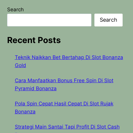
Search
Search
Recent Posts
Teknik Naikkan Bet Bertahap Di Slot Bonanza
Gold
Cara Manfaatkan Bonus Free Spin Di Slot
Pyramid Bonanza
Pola Spin Cepat Hasil Cepat Di Slot Rujak
Bonanza
Strategi Main Santai Tapi Profit Di Slot Cash