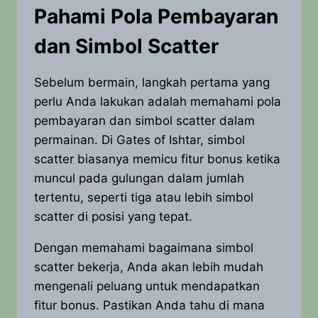
Pahami Pola Pembayaran
dan Simbol Scatter
Sebelum bermain, langkah pertama yang
perlu Anda lakukan adalah memahami pola
pembayaran dan simbol scatter dalam
permainan. Di Gates of Ishtar, simbol
scatter biasanya memicu fitur bonus ketika
muncul pada gulungan dalam jumlah
tertentu, seperti tiga atau lebih simbol
scatter di posisi yang tepat.
Dengan memahami bagaimana simbol
scatter bekerja, Anda akan lebih mudah
mengenali peluang untuk mendapatkan
fitur bonus. Pastikan Anda tahu di mana