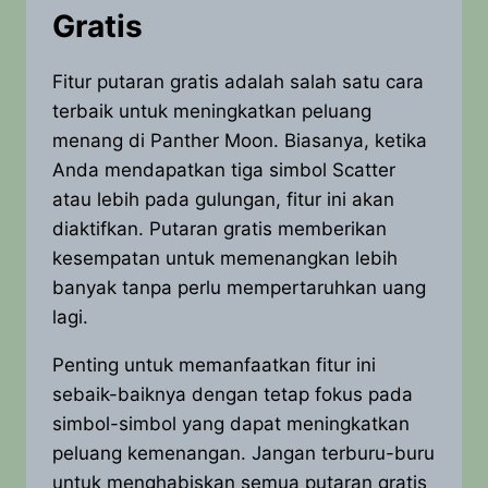
Gratis
Fitur putaran gratis adalah salah satu cara
terbaik untuk meningkatkan peluang
menang di Panther Moon. Biasanya, ketika
Anda mendapatkan tiga simbol Scatter
atau lebih pada gulungan, fitur ini akan
diaktifkan. Putaran gratis memberikan
kesempatan untuk memenangkan lebih
banyak tanpa perlu mempertaruhkan uang
lagi.
Penting untuk memanfaatkan fitur ini
sebaik-baiknya dengan tetap fokus pada
simbol-simbol yang dapat meningkatkan
peluang kemenangan. Jangan terburu-buru
untuk menghabiskan semua putaran gratis