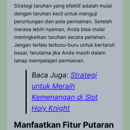
Strategi taruhan yang efektif adalah mulai
dengan taruhan kecil untuk menguji
peruntungan dan pola permainan. Setelah
merasa lebih nyaman, Anda bisa mulai
meningkatkan taruhan secara perlahan.
Jangan terlalu terburu-buru untuk bertaruh
besar, terutama jika Anda masih dalam
tahap mempelajari permainan.
Baca Juga:
Strategi
untuk Meraih
Kemenangan di Slot
Holy Knight
Manfaatkan Fitur Putaran