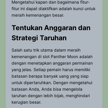
Mengetahui kapan dan bagaimana fitur-
fitur ini dapat diaktifkan adalah kunci untuk
meraih kemenangan besar.
Tentukan Anggaran dan
Strategi Taruhan
Salah satu trik utama dalam meraih
kemenangan di slot Panther Moon adalah
dengan menetapkan anggaran permainan
yang jelas. Setiap pemain harus memiliki
batasan berapa banyak uang yang siap
untuk dipertaruhkan. Dengan mengetahui
batasan Anda, Anda bisa mengelola
taruhan dengan lebih bijak, menghindari
kerugian besar.