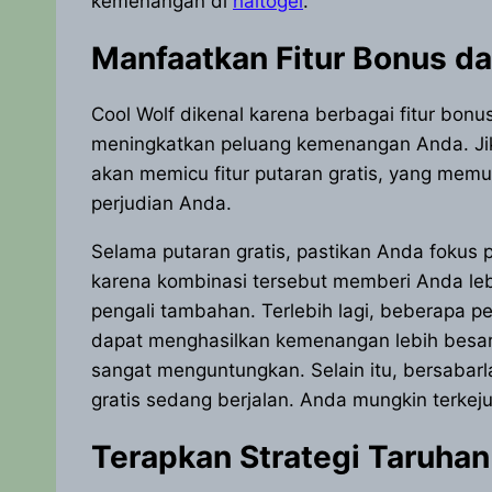
kemenangan di
haitogel
.
Manfaatkan Fitur Bonus da
Cool Wolf dikenal karena berbagai fitur bonu
meningkatkan peluang kemenangan Anda. Ji
akan memicu fitur putaran gratis, yang mem
perjudian Anda.
Selama putaran gratis, pastikan Anda fokus 
karena kombinasi tersebut memberi Anda le
pengali tambahan. Terlebih lagi, beberapa p
dapat menghasilkan kemenangan lebih besar, 
sangat menguntungkan. Selain itu, bersabar
gratis sedang berjalan. Anda mungkin terkeju
Terapkan Strategi Taruhan