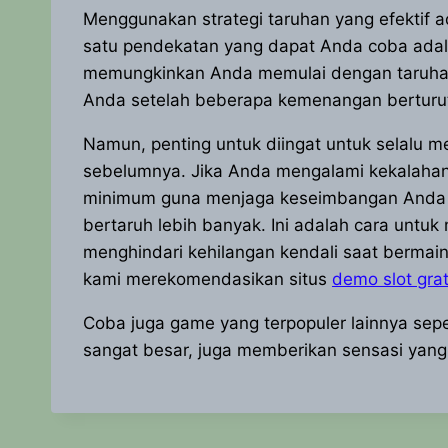
Menggunakan strategi taruhan yang efektif ad
satu pendekatan yang dapat Anda coba adalah
memungkinkan Anda memulai dengan taruhan
Anda setelah beberapa kemenangan berturut
Namun, penting untuk diingat untuk selalu 
sebelumnya. Jika Anda mengalami kekalahan 
minimum guna menjaga keseimbangan Anda t
bertaruh lebih banyak. Ini adalah cara unt
menghindari kehilangan kendali saat bermain
kami merekomendasikan situs
demo slot grat
Coba juga game yang terpopuler lainnya sep
sangat besar, juga memberikan sensasi yang 