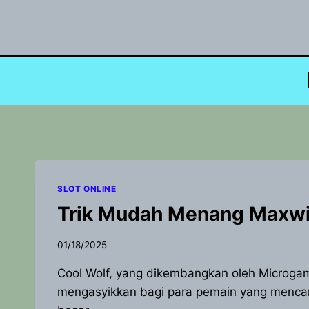
Skip
to
content
SLOT ONLINE
Trik Mudah Menang Maxwin
01/18/2025
Cool Wolf, yang dikembangkan oleh Microg
mengasyikkan bagi para pemain yang mencar