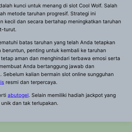
alah kunci untuk menang di slot Cool Wolf. Salah
 metode taruhan progresif. Strategi ini
 kecil dan secara bertahap meningkatkan taruhan
-turut.
mematuhi batas taruhan yang telah Anda tetapkan
beruntun, penting untuk kembali ke taruhan
etap aman dan menghindari terbawa emosi serta
uk membuat Anda bertanggung jawab dan
.
Sebelum kalian bermain slot online sungguhan
is
resmi dan terpercaya.
erti
abutogel
. Selain memiliki hadiah jackpot yang
unik dan tak terlupakan.