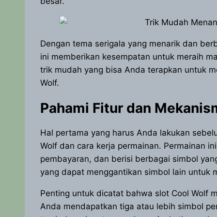
besar.
Dengan tema serigala yang menarik dan ber
ini memberikan kesempatan untuk meraih ma
trik mudah yang bisa Anda terapkan untuk m
Wolf.
Pahami Fitur dan Mekani
Hal pertama yang harus Anda lakukan sebelu
Wolf dan cara kerja permainan. Permainan ini 
pembayaran, dan berisi berbagai simbol yang 
yang dapat menggantikan simbol lain untu
Penting untuk dicatat bahwa slot Cool Wolf me
Anda mendapatkan tiga atau lebih simbol pen