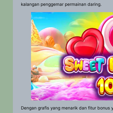
kalangan penggemar permainan daring.
Dengan grafis yang menarik dan fitur bonus