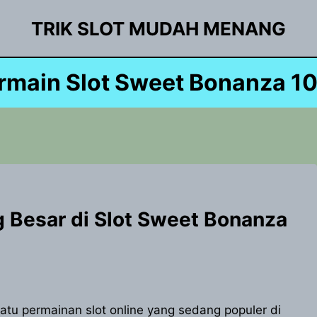
TRIK SLOT MUDAH MENANG
rmain Slot Sweet Bonanza 1
 Besar di Slot Sweet Bonanza
tu permainan slot online yang sedang populer di