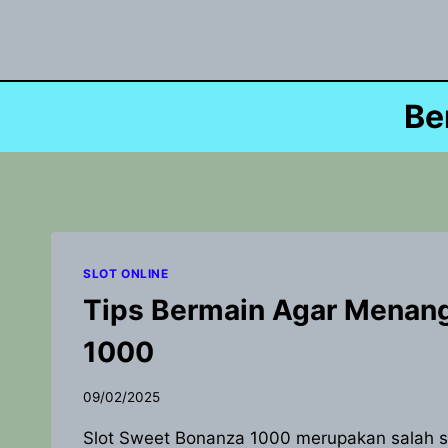
Skip
to
content
Be
SLOT ONLINE
Tips Bermain Agar Menang
1000
09/02/2025
Slot Sweet Bonanza 1000 merupakan salah sa