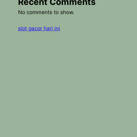
Recent Comments
No comments to show.
slot gacor hari ini