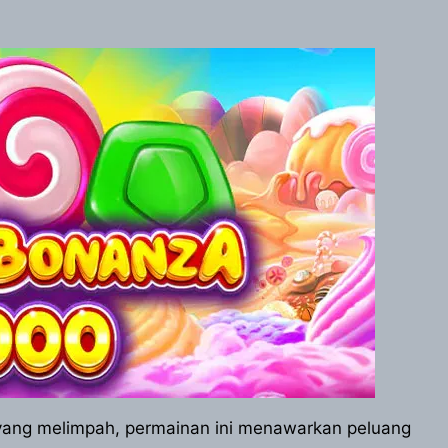
 yang melimpah, permainan ini menawarkan peluang