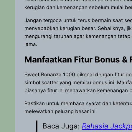
kerugian dan kemenangan sebelum mulai berm
Jangan tergoda untuk terus bermain saat se
menyebabkan kerugian besar. Sebaliknya, ji
mengurangi taruhan agar kemenangan tetap 
lama.
Manfaatkan Fitur Bonus & 
Sweet Bonanza 1000 dikenal dengan fitur bo
simbol scatter yang memicu bonus ini. Manfa
biasanya fitur ini menawarkan kemenangan 
Pastikan untuk membaca syarat dan ketentu
melewatkan peluang besar ini.
Baca Juga:
Rahasia Jackp