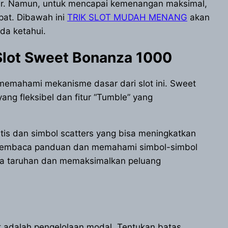
r. Namun, untuk mencapai kemenangan maksimal,
pat. Dibawah ini
TRIK SLOT MUDAH MENANG
akan
da ketahui.
 Slot Sweet Bonanza 1000
memahami mekanisme dasar dari slot ini. Sweet
ng fleksibel dan fitur “Tumble” yang
ratis dan simbol scatters yang bisa meningkatkan
Membaca panduan dan memahami simbol-simbol
a taruhan dan memaksimalkan peluang
t adalah pengelolaan modal. Tentukan batas