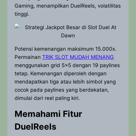
Gaming, menampilkan DuelReels, volatilitas
tinggi.
Potensi kemenangan maksimum 15.000x.
Permainan
TRIK SLOT MUDAH MENANG
menggunakan grid 5×5 dengan 19 paylines
tetap. Kemenangan diperoleh dengan
mendapatkan tiga atau lebih simbol yang
cocok pada paylines yang berdekatan,
dimulai dari reel paling kiri.
Memahami Fitur
DuelReels