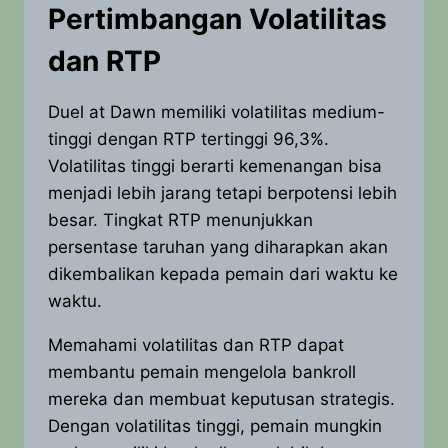
Pertimbangan Volatilitas
dan RTP
Duel at Dawn memiliki volatilitas medium-
tinggi dengan RTP tertinggi 96,3%.
Volatilitas tinggi berarti kemenangan bisa
menjadi lebih jarang tetapi berpotensi lebih
besar. Tingkat RTP menunjukkan
persentase taruhan yang diharapkan akan
dikembalikan kepada pemain dari waktu ke
waktu.
Memahami volatilitas dan RTP dapat
membantu pemain mengelola bankroll
mereka dan membuat keputusan strategis.
Dengan volatilitas tinggi, pemain mungkin