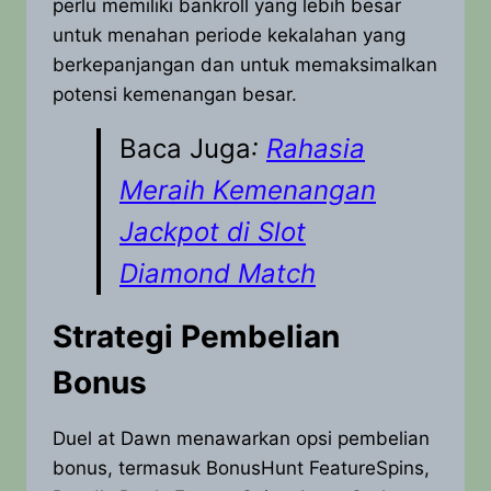
perlu memiliki bankroll yang lebih besar
untuk menahan periode kekalahan yang
berkepanjangan dan untuk memaksimalkan
potensi kemenangan besar.
Baca Juga
:
Rahasia
Meraih Kemenangan
Jackpot di Slot
Diamond Match
Strategi Pembelian
Bonus
Duel at Dawn menawarkan opsi pembelian
bonus, termasuk BonusHunt FeatureSpins,