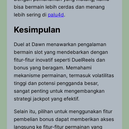
bisa bermain lebih cerdas dan menang
lebih sering di
palu4d
.
Kesimpulan
Duel at Dawn menawarkan pengalaman
bermain slot yang mendebarkan dengan
fitur-fitur inovatif seperti DuelReels dan
bonus yang beragam. Memahami
mekanisme permainan, termasuk volatilitas
tinggi dan potensi pengganda besar,
sangat penting untuk mengembangkan
strategi jackpot yang efektif.
Selain itu, pilihan untuk menggunakan fitur
pembelian bonus dapat memberikan akses
langsung ke fitur-fitur permainan yang