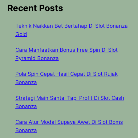
Recent Posts
Teknik Naikkan Bet Bertahap Di Slot Bonanza
Gold
Cara Manfaatkan Bonus Free Spin Di Slot
Pyramid Bonanza
Pola Spin Cepat Hasil Cepat Di Slot Rujak
Bonanza
Strategi Main Santai Tapi Profit Di Slot Cash
Bonanza
Cara Atur Modal Supaya Awet Di Slot Boms
Bonanza