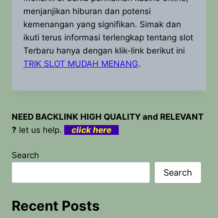
menjanjikan hiburan dan potensi
kemenangan yang signifikan. Simak dan
ikuti terus informasi terlengkap tentang slot
Terbaru hanya dengan klik-link berikut ini
TRIK SLOT MUDAH MENANG
.
NEED BACKLINK HIGH QUALITY and RELEVANT
?
let us help.
click here
Search
Search
Recent Posts