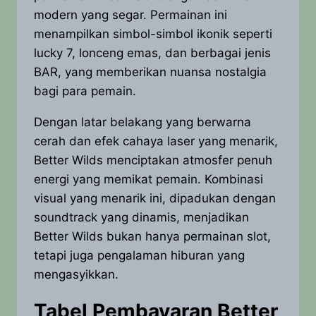
modern yang segar. Permainan ini
menampilkan simbol-simbol ikonik seperti
lucky 7, lonceng emas, dan berbagai jenis
BAR, yang memberikan nuansa nostalgia
bagi para pemain.
Dengan latar belakang yang berwarna
cerah dan efek cahaya laser yang menarik,
Better Wilds menciptakan atmosfer penuh
energi yang memikat pemain. ​Kombinasi
visual yang menarik ini, dipadukan dengan
soundtrack yang dinamis, menjadikan
Better Wilds bukan hanya permainan slot,
tetapi juga pengalaman hiburan yang
mengasyikkan​.
Tabel Pembayaran Better