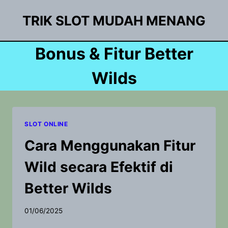
Skip
TRIK SLOT MUDAH MENANG
to
content
Bonus & Fitur Better
Wilds
SLOT ONLINE
Cara Menggunakan Fitur
Wild secara Efektif di
Better Wilds
01/06/2025