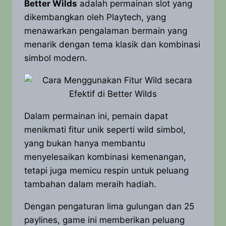
​Better Wilds
adalah permainan slot yang
dikembangkan oleh Playtech, yang
menawarkan pengalaman bermain yang
menarik dengan tema klasik dan kombinasi
simbol modern.​
Dalam permainan ini, pemain dapat
menikmati fitur unik seperti wild simbol,
yang bukan hanya membantu
menyelesaikan kombinasi kemenangan,
tetapi juga memicu respin untuk peluang
tambahan dalam meraih hadiah.
Dengan pengaturan lima gulungan dan 25
paylines, game ini memberikan peluang