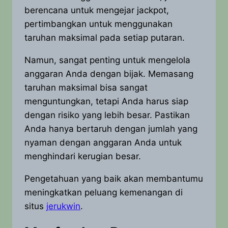
berencana untuk mengejar jackpot,
pertimbangkan untuk menggunakan
taruhan maksimal pada setiap putaran.
Namun, sangat penting untuk mengelola
anggaran Anda dengan bijak. Memasang
taruhan maksimal bisa sangat
menguntungkan, tetapi Anda harus siap
dengan risiko yang lebih besar. Pastikan
Anda hanya bertaruh dengan jumlah yang
nyaman dengan anggaran Anda untuk
menghindari kerugian besar.
Pengetahuan yang baik akan membantumu
meningkatkan peluang kemenangan di
situs
jerukwin
.