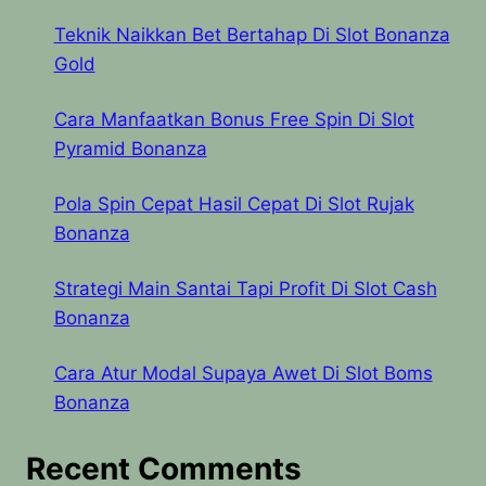
Teknik Naikkan Bet Bertahap Di Slot Bonanza
Gold
Cara Manfaatkan Bonus Free Spin Di Slot
Pyramid Bonanza
Pola Spin Cepat Hasil Cepat Di Slot Rujak
Bonanza
Strategi Main Santai Tapi Profit Di Slot Cash
Bonanza
Cara Atur Modal Supaya Awet Di Slot Boms
Bonanza
Recent Comments