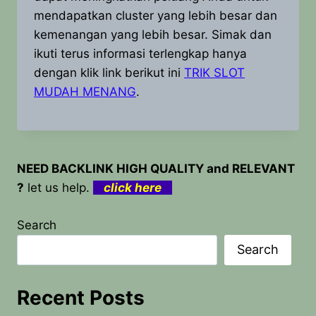
mendapatkan cluster yang lebih besar dan
kemenangan yang lebih besar. Simak dan
ikuti terus informasi terlengkap hanya
dengan klik link berikut ini
TRIK SLOT
MUDAH MENANG
.
NEED BACKLINK HIGH QUALITY and RELEVANT
?
let us help.
click here
Search
Search
Recent Posts