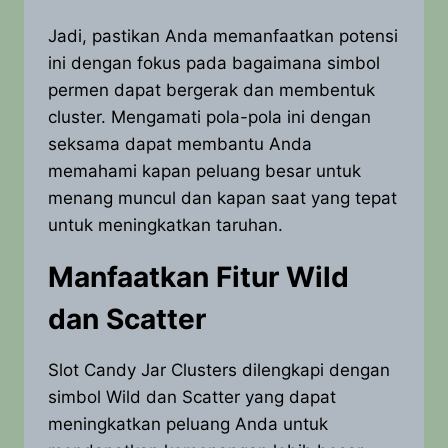
Jadi, pastikan Anda memanfaatkan potensi
ini dengan fokus pada bagaimana simbol
permen dapat bergerak dan membentuk
cluster. Mengamati pola-pola ini dengan
seksama dapat membantu Anda
memahami kapan peluang besar untuk
menang muncul dan kapan saat yang tepat
untuk meningkatkan taruhan.
Manfaatkan Fitur Wild
dan Scatter
Slot Candy Jar Clusters dilengkapi dengan
simbol Wild dan Scatter yang dapat
meningkatkan peluang Anda untuk