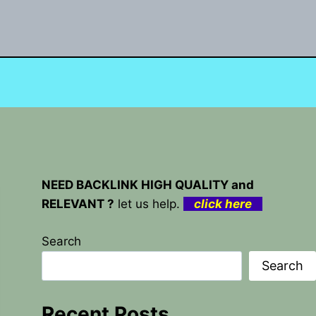
NEED BACKLINK HIGH QUALITY and
RELEVANT ?
let us help.
click here
Search
Search
Recent Posts