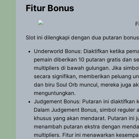
Fitur Bonus
Slot ini dilengkapi dengan dua putaran bon
Underworld Bonus: Diaktifkan ketika pema
pemain diberikan 10 putaran gratis dan 
multipliers di bawah gulungan. Jika simbol
secara signifikan, memberikan peluang u
dan biru Soul Orb muncul, mereka juga ak
menguntungkan.
Judgement Bonus: Putaran ini diaktifkan
Dalam Judgement Bonus, simbol reguler a
khusus yang akan mendarat. Putaran ini j
menambah putaran ekstra dengan mendapa
multipliers. Fitur ini menawarkan kesem