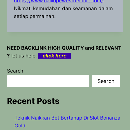
https://www.calliopewestbellfort.com/
.
Nikmati kemudahan dan keamanan dalam
setiap permainan.
NEED BACKLINK HIGH QUALITY and RELEVANT
?
let us help.
click here
Search
Search
Recent Posts
Teknik Naikkan Bet Bertahap Di Slot Bonanza
Gold