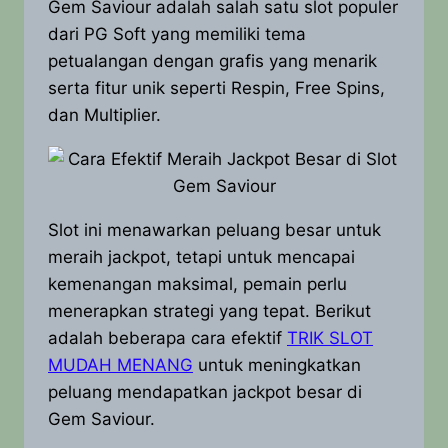
Gem Saviour adalah salah satu slot populer
dari PG Soft yang memiliki tema
petualangan dengan grafis yang menarik
serta fitur unik seperti Respin, Free Spins,
dan Multiplier.
Slot ini menawarkan peluang besar untuk
meraih jackpot, tetapi untuk mencapai
kemenangan maksimal, pemain perlu
menerapkan strategi yang tepat. Berikut
adalah beberapa cara efektif
TRIK SLOT
MUDAH MENANG
untuk meningkatkan
peluang mendapatkan jackpot besar di
Gem Saviour.