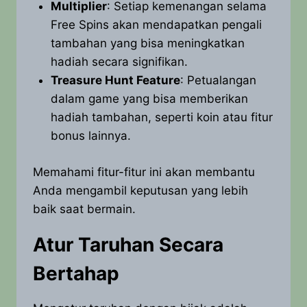
Multiplier
: Setiap kemenangan selama
Free Spins akan mendapatkan pengali
tambahan yang bisa meningkatkan
hadiah secara signifikan.
Treasure Hunt Feature
: Petualangan
dalam game yang bisa memberikan
hadiah tambahan, seperti koin atau fitur
bonus lainnya.
Memahami fitur-fitur ini akan membantu
Anda mengambil keputusan yang lebih
baik saat bermain.
Atur Taruhan Secara
Bertahap