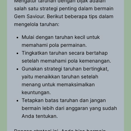
Mengatur taruhan dengan bijak adalah
salah satu strategi penting dalam bermain
Gem Saviour. Berikut beberapa tips dalam
mengelola taruhan:
Mulai dengan taruhan kecil untuk
memahami pola permainan.
Tingkatkan taruhan secara bertahap
setelah memahami pola kemenangan.
Gunakan strategi taruhan bertingkat,
yaitu menaikkan taruhan setelah
menang untuk memaksimalkan
keuntungan.
Tetapkan batas taruhan dan jangan
bermain lebih dari anggaran yang sudah
Anda tentukan.