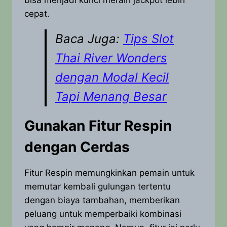
cepat.
Baca Juga:
Tips Slot
Thai River Wonders
dengan Modal Kecil
Tapi Menang Besar
Gunakan Fitur Respin
dengan Cerdas
Fitur Respin memungkinkan pemain untuk
memutar kembali gulungan tertentu
dengan biaya tambahan, memberikan
peluang untuk memperbaiki kombinasi