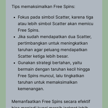
Tips memaksimalkan Free Spins:
Fokus pada simbol Scatter, karena tiga
atau lebih simbol Scatter akan memicu
Free Spins.
Jika sudah mendapatkan dua Scatter,
pertimbangkan untuk meningkatkan
taruhan agar peluang mendapatkan
Scatter ketiga lebih besar.
Gunakan strategi bertahan, yaitu
bermain dengan taruhan kecil hingga
Free Spins muncul, lalu tingkatkan
taruhan untuk memaksimalkan
kemenangan.
Memanfaatkan Free Spins secara efektif
bisa menjadi kunci meraih jackpot lebih