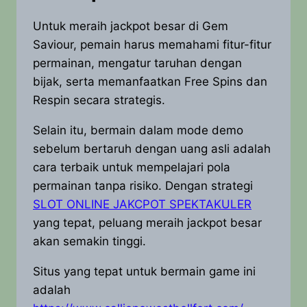
Untuk meraih jackpot besar di Gem
Saviour, pemain harus memahami fitur-fitur
permainan, mengatur taruhan dengan
bijak, serta memanfaatkan Free Spins dan
Respin secara strategis.
Selain itu, bermain dalam mode demo
sebelum bertaruh dengan uang asli adalah
cara terbaik untuk mempelajari pola
permainan tanpa risiko. Dengan strategi
SLOT ONLINE JAKCPOT SPEKTAKULER
yang tepat, peluang meraih jackpot besar
akan semakin tinggi.
Situs yang tepat untuk bermain game ini
adalah