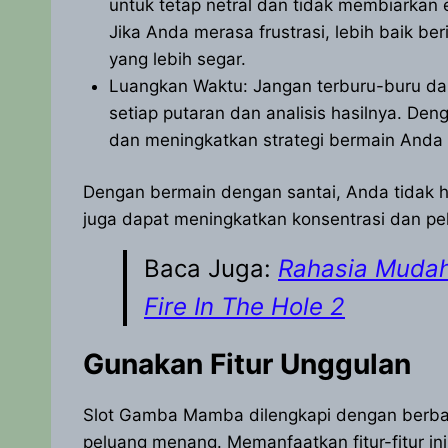
untuk tetap netral dan tidak membiarkan
Jika Anda merasa frustrasi, lebih baik be
yang lebih segar.
Luangkan Waktu: Jangan terburu-buru da
setiap putaran dan analisis hasilnya. Den
dan meningkatkan strategi bermain Anda
Dengan bermain dengan santai, Anda tidak 
juga dapat meningkatkan konsentrasi dan 
Baca Juga:
Rahasia Mudah
Fire In The Hole 2
Gunakan Fitur Unggulan
Slot Gamba Mamba dilengkapi dengan berbag
peluang menang. Memanfaatkan fitur-fitur i