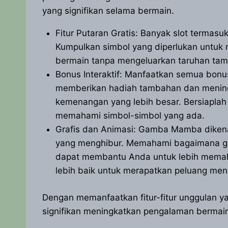
yang signifikan selama bermain.
Fitur Putaran Gratis: Banyak slot termas
Kumpulkan simbol yang diperlukan untuk
bermain tanpa mengeluarkan taruhan tamb
Bonus Interaktif: Manfaatkan semua bonus in
memberikan hadiah tambahan dan mening
kemenangan yang lebih besar. Bersiaplah
memahami simbol-simbol yang ada.
Grafis dan Animasi: Gamba Mamba dikena
yang menghibur. Memahami bagaimana gra
dapat membantu Anda untuk lebih memah
lebih baik untuk merapatkan peluang men
Dengan memanfaatkan fitur-fitur unggulan y
signifikan meningkatkan pengalaman bermain