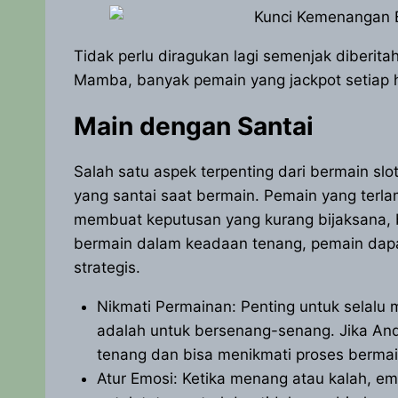
Tidak perlu diragukan lagi semenjak diberi
Mamba, banyak pemain yang jackpot setiap h
Main dengan Santai
Salah satu aspek terpenting dari bermain slo
yang santai saat bermain. Pemain yang terla
membuat keputusan yang kurang bijaksana,
bermain dalam keadaan tenang, pemain dap
strategis.
Nikmati Permainan: Penting untuk selalu 
adalah untuk bersenang-senang. Jika And
tenang dan bisa menikmati proses bermai
Atur Emosi: Ketika menang atau kalah, e