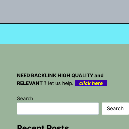
NEED BACKLINK HIGH QUALITY and
RELEVANT ?
let us help.
click here
Search
Search
Recent Posts