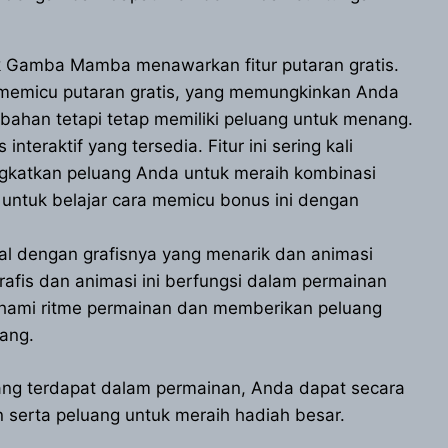
uk Gamba Mamba menawarkan fitur putaran gratis.
 memicu putaran gratis, yang memungkinkan Anda
ahan tetapi tetap memiliki peluang untuk menang.
teraktif yang tersedia. Fitur ini sering kali
katkan peluang Anda untuk meraih kombinasi
 untuk belajar cara memicu bonus ini dengan
l dengan grafisnya yang menarik dan animasi
fis dan animasi ini berfungsi dalam permainan
ami ritme permainan dan memberikan peluang
ang.
ang terdapat dalam permainan, Anda dapat secara
 serta peluang untuk meraih hadiah besar.