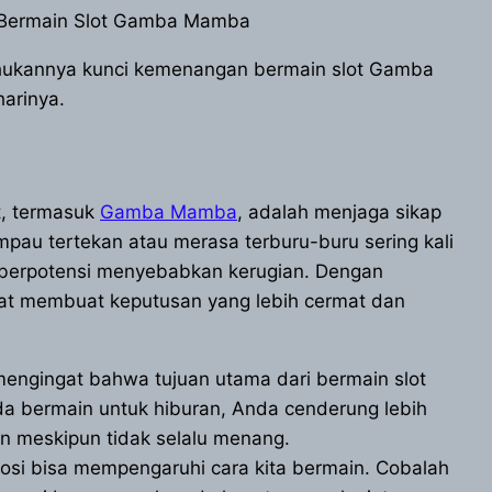
tahukannya kunci kemenangan bermain slot Gamba
arinya.
t, termasuk
Gamba Mamba
, adalah menjaga sikap
mpau tertekan atau merasa terburu-buru sering kali
 berpotensi menyebabkan kerugian. Dengan
at membuat keputusan yang lebih cermat dan
mengingat bahwa tujuan utama dari bermain slot
a bermain untuk hiburan, Anda cenderung lebih
n meskipun tidak selalu menang.
mosi bisa mempengaruhi cara kita bermain. Cobalah