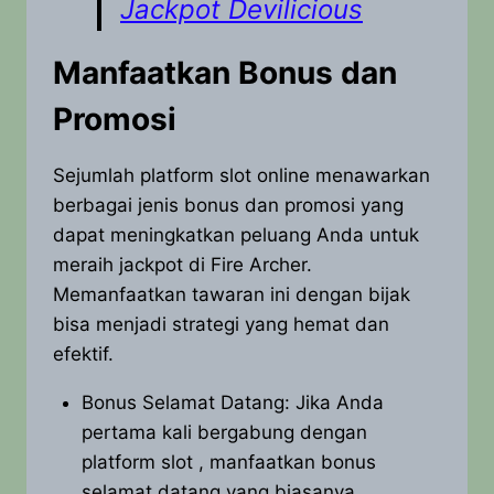
Jackpot Devilicious
Manfaatkan Bonus dan
Promosi
Sejumlah platform slot online menawarkan
berbagai jenis bonus dan promosi yang
dapat meningkatkan peluang Anda untuk
meraih jackpot di Fire Archer.
Memanfaatkan tawaran ini dengan bijak
bisa menjadi strategi yang hemat dan
efektif.
Bonus Selamat Datang: Jika Anda
pertama kali bergabung dengan
platform slot , manfaatkan bonus
selamat datang yang biasanya