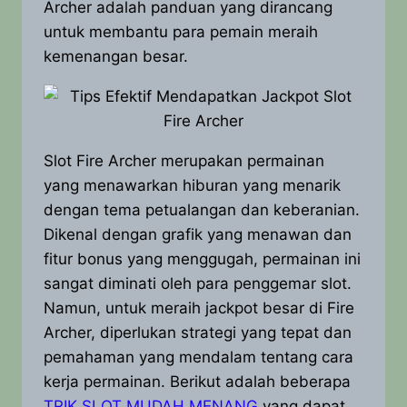
Archer adalah panduan yang dirancang
untuk membantu para pemain meraih
kemenangan besar.
Slot Fire Archer merupakan permainan
yang menawarkan hiburan yang menarik
dengan tema petualangan dan keberanian.
Dikenal dengan grafik yang menawan dan
fitur bonus yang menggugah, permainan ini
sangat diminati oleh para penggemar slot.
Namun, untuk meraih jackpot besar di Fire
Archer, diperlukan strategi yang tepat dan
pemahaman yang mendalam tentang cara
kerja permainan. Berikut adalah beberapa
TRIK SLOT MUDAH MENANG
yang dapat