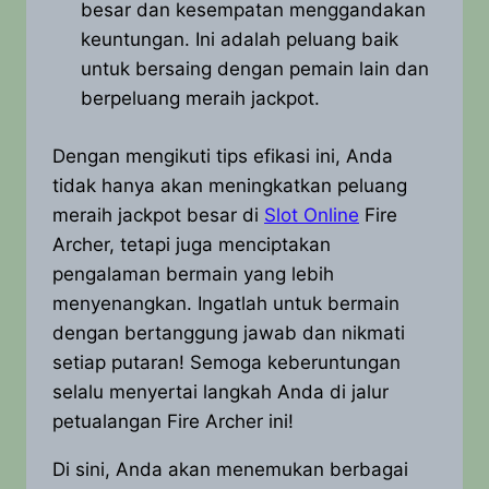
besar dan kesempatan menggandakan
keuntungan. Ini adalah peluang baik
untuk bersaing dengan pemain lain dan
berpeluang meraih jackpot.
​Dengan mengikuti tips efikasi ini, Anda
tidak hanya akan meningkatkan peluang
meraih jackpot besar di
Slot Online
Fire
Archer, tetapi juga menciptakan
pengalaman bermain yang lebih
menyenangkan.​ Ingatlah untuk bermain
dengan bertanggung jawab dan nikmati
setiap putaran! Semoga keberuntungan
selalu menyertai langkah Anda di jalur
petualangan Fire Archer ini!
Di sini, Anda akan menemukan berbagai