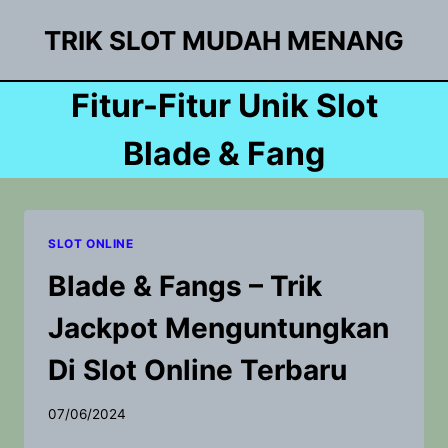
Skip
TRIK SLOT MUDAH MENANG
to
content
Fitur-Fitur Unik Slot
Blade & Fang
SLOT ONLINE
Blade & Fangs – Trik
Jackpot Menguntungkan
Di Slot Online Terbaru
07/06/2024