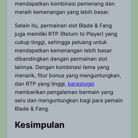
mendapatkan kombinasi pemenang dan
meraih kemenangan yang lebih besar.
Selain itu, permainan slot Blade & Fang
juga memiliki RTP (Return to Player) yang
cukup tinggi, sehingga peluang untuk
mendapatkan kemenangan lebih besar
dibandingkan dengan permainan slot
lainnya. Dengan kombinasi tema yang
menarik, fitur bonus yang menguntungkan,
dan RTP yang tinggi,
berastogel
memberikan pengalaman bermain yang
seru dan menguntungkan bagi para pemain
Blade & Fang.
Kesimpulan