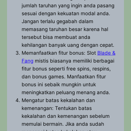
jumlah taruhan yang ingin anda pasang
sesuai dengan kekuatan modal anda.
Jangan terlalu gegabah dalam
memasang taruhan besar karena hal
tersebut bisa membuat anda
kehilangan banyak uang dengan cepat.
Memanfaatkan fitur bonus: Slot
Blade &
Fang
mistis biasanya memiliki berbagai
fitur bonus seperti free spins, respins,
dan bonus games. Manfaatkan fitur
bonus ini sebaik mungkin untuk
meningkatkan peluang menang anda.
Mengatur batas kekalahan dan
kemenangan: Tentukan batas
kekalahan dan kemenangan sebelum
memulai bermain. Jika anda sudah