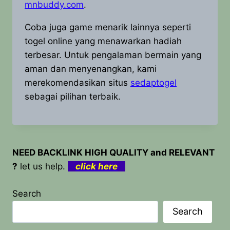
mnbuddy.com
.
Coba juga game menarik lainnya seperti
togel online yang menawarkan hadiah
terbesar. Untuk pengalaman bermain yang
aman dan menyenangkan, kami
merekomendasikan situs
sedaptogel
sebagai pilihan terbaik.
NEED BACKLINK HIGH QUALITY and RELEVANT
?
let us help.
click here
Search
Search