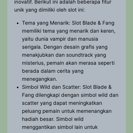
inovatif. Berikut ini adalah beberapa fitur
unik yang dimiliki oleh slot ini:
Tema yang Menarik: Slot Blade & Fang
memiliki tema yang menarik dan keren,
yaitu dunia vampir dan manusia
serigala. Dengan desain grafis yang
menakjubkan dan soundtrack yang
misterius, pemain akan merasa seperti
berada dalam cerita yang
menegangkan.
Simbol Wild dan Scatter: Slot Blade &
Fang dilengkapi dengan simbol wild dan
scatter yang dapat meningkatkan
peluang pemain untuk memenangkan
hadiah besar. Simbol wild
menggantikan simbol lain untuk