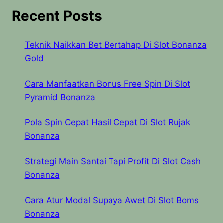
Recent Posts
Teknik Naikkan Bet Bertahap Di Slot Bonanza
Gold
Cara Manfaatkan Bonus Free Spin Di Slot
Pyramid Bonanza
Pola Spin Cepat Hasil Cepat Di Slot Rujak
Bonanza
Strategi Main Santai Tapi Profit Di Slot Cash
Bonanza
Cara Atur Modal Supaya Awet Di Slot Boms
Bonanza