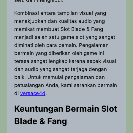
seru dan menghibur.
Kombinasi antara tampilan visual yang
menakjubkan dan kualitas audio yang
memikat membuat Slot Blade & Fang
menjadi salah satu game slot yang sangat
diminati oleh para pemain. Pengalaman
bermain yang diberikan oleh game ini
terasa sangat lengkap karena aspek visual
dan audio yang sangat terjaga dengan
baik. Untuk memulai pengalaman dan
petualangan Anda, kami sarankan bermain
di
versace4d
.
Keuntungan Bermain Slot
Blade & Fang