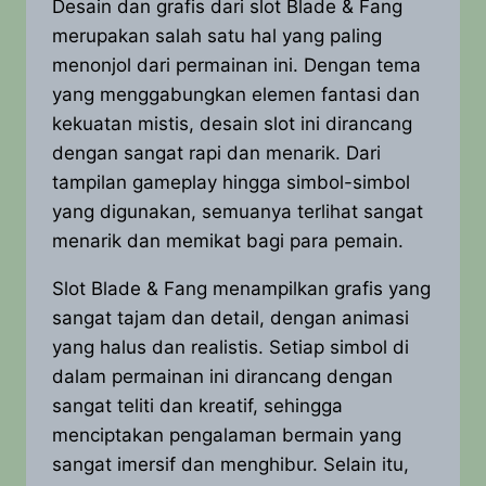
Desain dan grafis dari slot Blade & Fang
merupakan salah satu hal yang paling
menonjol dari permainan ini. Dengan tema
yang menggabungkan elemen fantasi dan
kekuatan mistis, desain slot ini dirancang
dengan sangat rapi dan menarik. Dari
tampilan gameplay hingga simbol-simbol
yang digunakan, semuanya terlihat sangat
menarik dan memikat bagi para pemain.
Slot Blade & Fang menampilkan grafis yang
sangat tajam dan detail, dengan animasi
yang halus dan realistis. Setiap simbol di
dalam permainan ini dirancang dengan
sangat teliti dan kreatif, sehingga
menciptakan pengalaman bermain yang
sangat imersif dan menghibur. Selain itu,