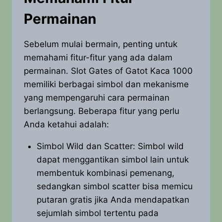
Permainan
Sebelum mulai bermain, penting untuk
memahami fitur-fitur yang ada dalam
permainan. Slot Gates of Gatot Kaca 1000
memiliki berbagai simbol dan mekanisme
yang mempengaruhi cara permainan
berlangsung. Beberapa fitur yang perlu
Anda ketahui adalah:
Simbol Wild dan Scatter: Simbol wild
dapat menggantikan simbol lain untuk
membentuk kombinasi pemenang,
sedangkan simbol scatter bisa memicu
putaran gratis jika Anda mendapatkan
sejumlah simbol tertentu pada