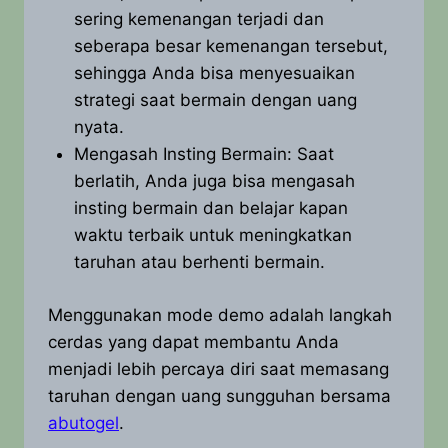
sering kemenangan terjadi dan
seberapa besar kemenangan tersebut,
sehingga Anda bisa menyesuaikan
strategi saat bermain dengan uang
nyata.
Mengasah Insting Bermain: Saat
berlatih, Anda juga bisa mengasah
insting bermain dan belajar kapan
waktu terbaik untuk meningkatkan
taruhan atau berhenti bermain.
Menggunakan mode demo adalah langkah
cerdas yang dapat membantu Anda
menjadi lebih percaya diri saat memasang
taruhan dengan uang sungguhan bersama
abutogel
.