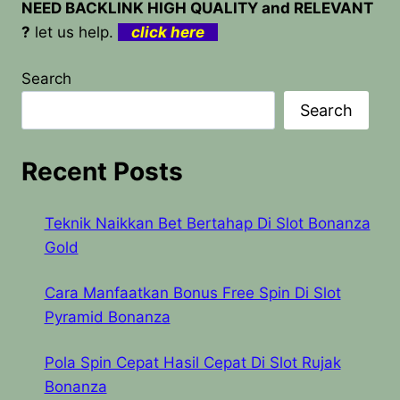
NEED BACKLINK HIGH QUALITY and RELEVANT
?
let us help.
click here
Search
Search
Recent Posts
Teknik Naikkan Bet Bertahap Di Slot Bonanza
Gold
Cara Manfaatkan Bonus Free Spin Di Slot
Pyramid Bonanza
Pola Spin Cepat Hasil Cepat Di Slot Rujak
Bonanza