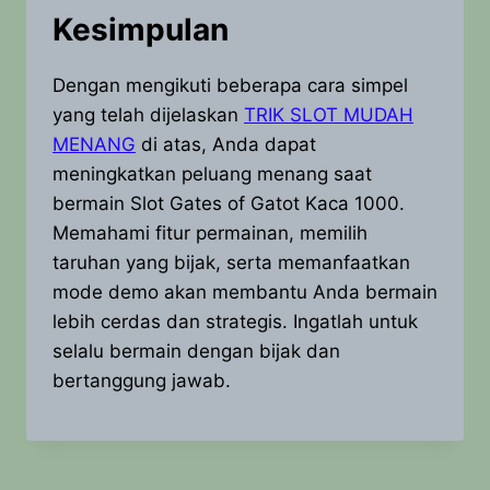
Kesimpulan
​Dengan mengikuti beberapa cara simpel
yang telah dijelaskan
TRIK SLOT MUDAH
MENANG
di atas, Anda dapat
meningkatkan peluang menang saat
bermain Slot Gates of Gatot Kaca 1000.​
Memahami fitur permainan, memilih
taruhan yang bijak, serta memanfaatkan
mode demo akan membantu Anda bermain
lebih cerdas dan strategis. Ingatlah untuk
selalu bermain dengan bijak dan
bertanggung jawab.