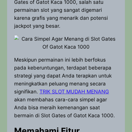
Gates of Gatot Kaca 1000, salah satu
permainan slot yang sangat digemari
karena grafis yang menarik dan potensi
jackpot yang besar.
Meskipun permainan ini lebih berfokus
pada keberuntungan, terdapat beberapa
strategi yang dapat Anda terapkan untuk
meningkatkan peluang menang secara
signifikan.
TRIK SLOT MUDAH MENANG
akan membahas cara-cara simpel agar
Anda bisa meraih kemenangan saat
bermain di Slot Gates of Gatot Kaca 1000.
Memahami Fitur