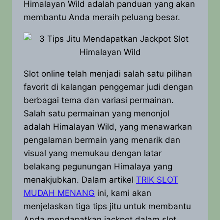
Himalayan Wild adalah panduan yang akan
membantu Anda meraih peluang besar.
Slot online telah menjadi salah satu pilihan
favorit di kalangan penggemar judi dengan
berbagai tema dan variasi permainan.
Salah satu permainan yang menonjol
adalah Himalayan Wild, yang menawarkan
pengalaman bermain yang menarik dan
visual yang memukau dengan latar
belakang pegunungan Himalaya yang
menakjubkan. Dalam artikel
TRIK SLOT
MUDAH MENANG
ini, kami akan
menjelaskan tiga tips jitu untuk membantu
Anda mendapatkan jackpot dalam slot