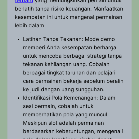
terbaru
yang memungkinkan pemain untuk
berlatih tanpa risiko keuangan. Manfaatkan
kesempatan ini untuk mengenal permainan
lebih dalam.
Latihan Tanpa Tekanan: Mode demo
memberi Anda kesempatan berharga
untuk mencoba berbagai strategi tanpa
tekanan kehilangan uang. Cobalah
berbagai tingkat taruhan dan pelajari
cara permainan bekerja sebelum beralih
ke judi dengan uang sungguhan.
Identifikasi Pola Kemenangan: Dalam
sesi bermain, cobalah untuk
memperhatikan pola yang muncul.
Meskipun slot adalah permainan
berdasarkan keberuntungan, mengenali