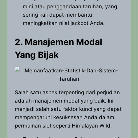
mini atau penggandaan taruhan, yang
sering kali dapat membantu
meningkatkan nilai jackpot Anda.
2. Manajemen Modal
Yang Bijak
Salah satu aspek terpenting dari perjudian
adalah manajemen modal yang baik. Ini
menjadi salah satu faktor kunci yang dapat
mempengaruhi kesuksesan Anda dalam
permainan slot seperti Himalayan Wild.