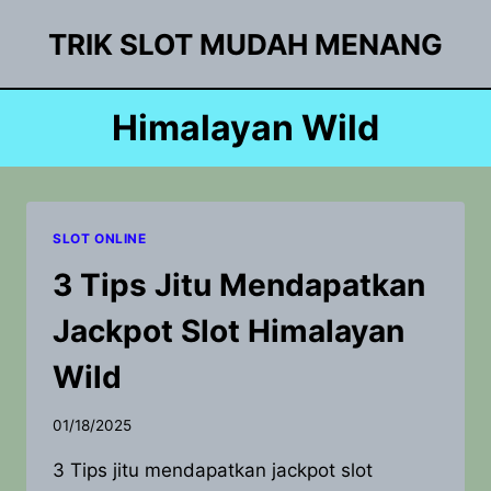
Skip
TRIK SLOT MUDAH MENANG
to
content
Himalayan Wild
SLOT ONLINE
3 Tips Jitu Mendapatkan
Jackpot Slot Himalayan
Wild
01/18/2025
3 Tips jitu mendapatkan jackpot slot