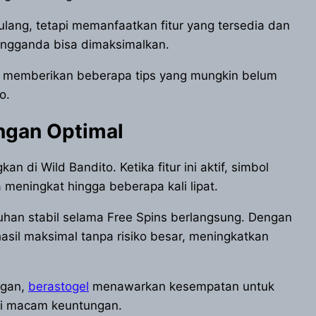
lang, tetapi memanfaatkan fitur yang tersedia dan
engganda bisa dimaksimalkan.
 memberikan beberapa tips yang mungkin belum
o.
ngan Optimal
di Wild Bandito. Ketika fitur ini aktif, simbol
 meningkat hingga beberapa kali lipat.
uhan stabil selama Free Spins berlangsung. Dengan
asil maksimal tanpa risiko besar, meningkatkan
ngan,
berastogel
menawarkan kesempatan untuk
i macam keuntungan.