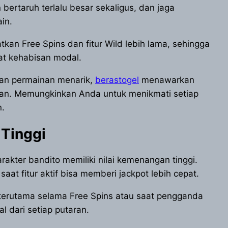
 bertaruh terlalu besar sekaligus, dan jaga
in.
an Free Spins dan fitur Wild lebih lama, sehingga
at kehabisan modal.
han permainan menarik,
berastogel
menawarkan
kan. Memungkinkan Anda untuk menikmati setiap
.
 Tinggi
rakter bandito memiliki nilai kemenangan tinggi.
at fitur aktif bisa memberi jackpot lebih cepat.
, terutama selama Free Spins atau saat pengganda
l dari setiap putaran.