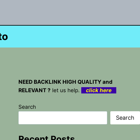
to
NEED BACKLINK HIGH QUALITY and
RELEVANT ?
let us help.
click here
Search
Search
Recent Posts