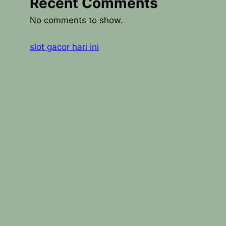
Recent Comments
No comments to show.
slot gacor hari ini