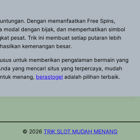
eruntungan. Dengan memanfaatkan Free Spins,
la modal dengan bijak, dan memperhatikan simbol
gkat pesat. Trik ini membuat setiap putaran lebih
ghasilkan kemenangan besar.
khusus untuk memberikan pengalaman bermain yang
nda yang mencari situs yang terpercaya, mudah
untuk menang,
berastogel
adalah pilihan terbaik.
© 2026
TRIK SLOT MUDAH MENANG