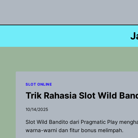
Skip
to
content
J
SLOT ONLINE
Trik Rahasia Slot Wild Ban
10/14/2025
Slot Wild Bandito dari Pragmatic Play meng
warna-warni dan fitur bonus melimpah.