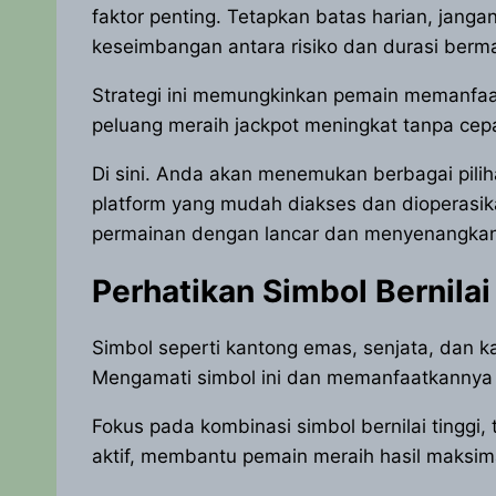
faktor penting. Tetapkan batas harian, jangan
keseimbangan antara risiko dan durasi berma
Strategi ini memungkinkan pemain memanfaatk
peluang meraih jackpot meningkat tanpa cep
Di sini. Anda akan menemukan berbagai pili
platform yang mudah diakses dan dioperasi
permainan dengan lancar dan menyenangkan
Perhatikan Simbol Bernilai
Simbol seperti kantong emas, senjata, dan ka
Mengamati simbol ini dan memanfaatkannya sa
Fokus pada kombinasi simbol bernilai tinggi
aktif, membantu pemain meraih hasil maksima