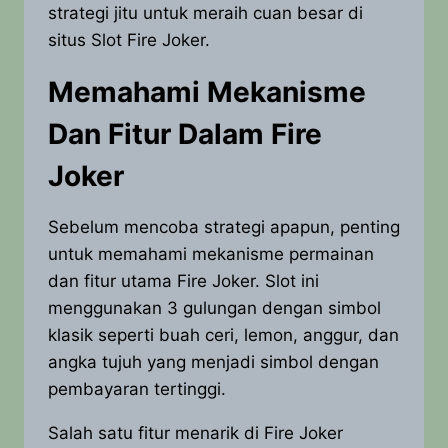
strategi jitu untuk meraih cuan besar di
situs Slot Fire Joker.
Memahami Mekanisme
Dan Fitur Dalam Fire
Joker
Sebelum mencoba strategi apapun, penting
untuk memahami mekanisme permainan
dan fitur utama Fire Joker. Slot ini
menggunakan 3 gulungan dengan simbol
klasik seperti buah ceri, lemon, anggur, dan
angka tujuh yang menjadi simbol dengan
pembayaran tertinggi.
Salah satu fitur menarik di Fire Joker