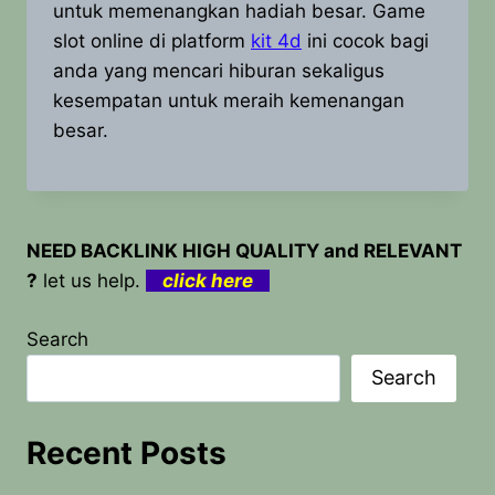
untuk memenangkan hadiah besar. Game
slot online di platform
kit 4d
ini cocok bagi
anda yang mencari hiburan sekaligus
kesempatan untuk meraih kemenangan
besar.
NEED BACKLINK HIGH QUALITY and RELEVANT
?
let us help.
click here
Search
Search
Recent Posts