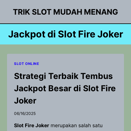
Skip
TRIK SLOT MUDAH MENANG
to
content
Jackpot di Slot Fire Joker
SLOT ONLINE
Strategi Terbaik Tembus
Jackpot Besar di Slot Fire
Joker
06/16/2025
Slot Fire Joker
merupakan salah satu