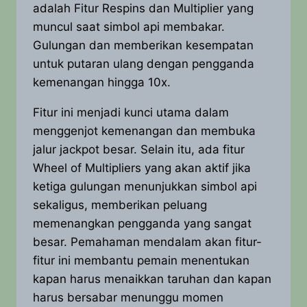
adalah Fitur Respins dan Multiplier yang
muncul saat simbol api membakar.
Gulungan dan memberikan kesempatan
untuk putaran ulang dengan pengganda
kemenangan hingga 10x.
Fitur ini menjadi kunci utama dalam
menggenjot kemenangan dan membuka
jalur jackpot besar. Selain itu, ada fitur
Wheel of Multipliers yang akan aktif jika
ketiga gulungan menunjukkan simbol api
sekaligus, memberikan peluang
memenangkan pengganda yang sangat
besar. Pemahaman mendalam akan fitur-
fitur ini membantu pemain menentukan
kapan harus menaikkan taruhan dan kapan
harus bersabar menunggu momen