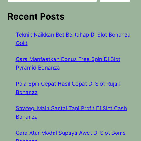
Recent Posts
Teknik Naikkan Bet Bertahap Di Slot Bonanza
Gold
Cara Manfaatkan Bonus Free Spin Di Slot
Pyramid Bonanza
Pola Spin Cepat Hasil Cepat Di Slot Rujak
Bonanza
Strategi Main Santai Tapi Profit Di Slot Cash
Bonanza
Cara Atur Modal Supaya Awet Di Slot Boms