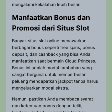
mengalami kekalahan lebih besar.
Manfaatkan Bonus dan
Promosi dari Situs Slot
Banyak situs slot online menawarkan
berbagai bonus seperti free spins, bonus
deposit, dan cashback yang bisa Anda
manfaatkan saat bermain Cloud Princess.
Bonus ini adalah modal tambahan yang
sangat berguna untuk memperbesar
peluang mendapatkan jackpot tanpa harus
mengeluarkan modal ekstra.
Namun, pastikan Anda membaca syarat
dan ketentuan bonus dengan teliti,