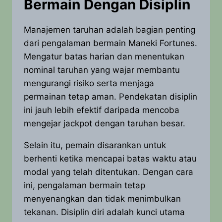
Bermain Dengan Disiplin
Manajemen taruhan adalah bagian penting
dari pengalaman bermain Maneki Fortunes.
Mengatur batas harian dan menentukan
nominal taruhan yang wajar membantu
mengurangi risiko serta menjaga
permainan tetap aman. Pendekatan disiplin
ini jauh lebih efektif daripada mencoba
mengejar jackpot dengan taruhan besar.
Selain itu, pemain disarankan untuk
berhenti ketika mencapai batas waktu atau
modal yang telah ditentukan. Dengan cara
ini, pengalaman bermain tetap
menyenangkan dan tidak menimbulkan
tekanan. Disiplin diri adalah kunci utama