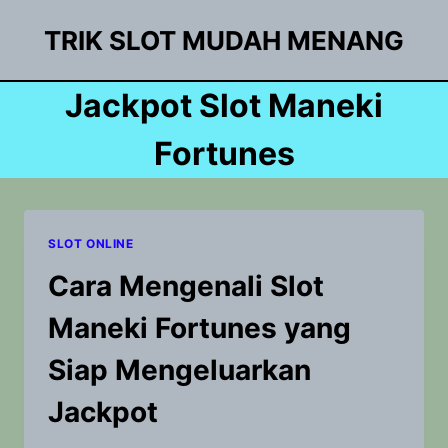
Skip
TRIK SLOT MUDAH MENANG
to
content
Jackpot Slot Maneki
Fortunes
SLOT ONLINE
Cara Mengenali Slot
Maneki Fortunes yang
Siap Mengeluarkan
Jackpot