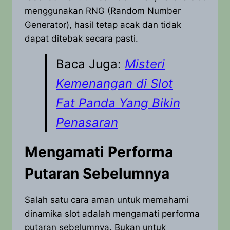
menggunakan RNG (Random Number
Generator), hasil tetap acak dan tidak
dapat ditebak secara pasti.
Baca Juga:
Misteri
Kemenangan di Slot
Fat Panda Yang Bikin
Penasaran
Mengamati Performa
Putaran Sebelumnya
Salah satu cara aman untuk memahami
dinamika slot adalah mengamati performa
putaran sebelumnya. Bukan untuk