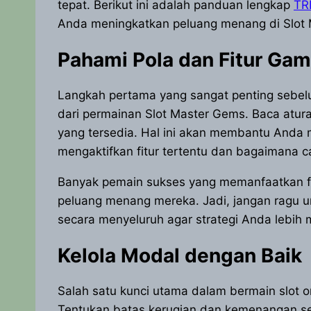
tepat. Berikut ini adalah panduan lengkap
TR
Anda meningkatkan peluang menang di Slot
Pahami Pola dan Fitur Ga
Langkah pertama yang sangat penting sebe
dari permainan Slot Master Gems. Baca atura
yang tersedia. Hal ini akan membantu Anda 
mengaktifkan fitur tertentu dan bagaimana ca
Banyak pemain sukses yang memanfaatkan fi
peluang menang mereka. Jadi, jangan ragu 
secara menyeluruh agar strategi Anda lebih 
Kelola Modal dengan Baik
Salah satu kunci utama dalam bermain slot 
Tentukan batas kerugian dan kemenangan se