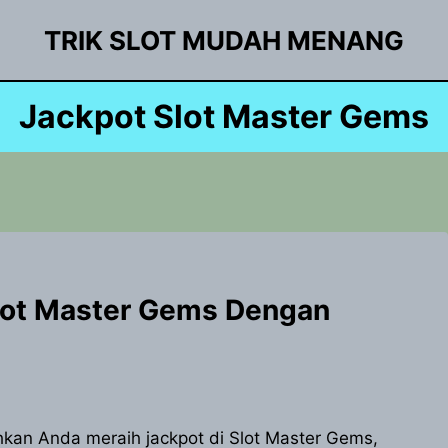
TRIK SLOT MUDAH MENANG
Jackpot Slot Master Gems
lot Master Gems Dengan
hkan Anda meraih jackpot di Slot Master Gems,