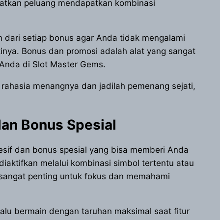
atkan peluang mendapatkan kombinasi
 dari setiap bonus agar Anda tidak mengalami
inya. Bonus dan promosi adalah alat yang sangat
Anda di Slot Master Gems.
u rahasia menangnya dan jadilah pemenang sejati,
dan Bonus Spesial
gresif dan bonus spesial yang bisa memberi Anda
diaktifkan melalui kombinasi simbol tertentu atau
u, sangat penting untuk fokus dan memahami
lalu bermain dengan taruhan maksimal saat fitur