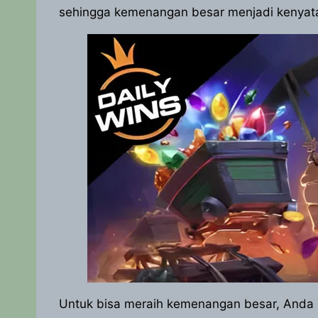
sehingga kemenangan besar menjadi kenyat
Untuk bisa meraih kemenangan besar, Anda p