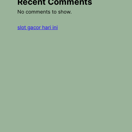
Recent Comments
No comments to show.
slot gacor hari ini