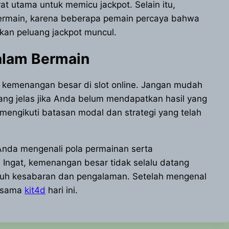
arat utama untuk memicu jackpot. Selain itu,
bermain, karena beberapa pemain percaya bahwa
kan peluang jackpot muncul.
alam Bermain
 kemenangan besar di slot online. Jangan mudah
yang jelas jika Anda belum mendapatkan hasil yang
 mengikuti batasan modal dan strategi yang telah
nda mengenali pola permainan serta
Ingat, kemenangan besar tidak selalu datang
penuh kesabaran dan pengalaman. Setelah mengenal
ersama
kit4d
hari ini.