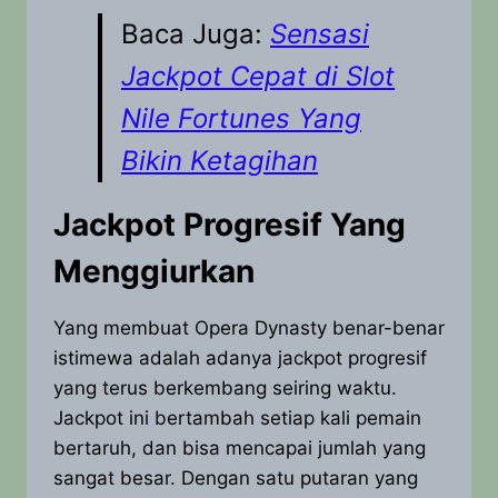
Baca Juga:
Sensasi
Jackpot Cepat di Slot
Nile Fortunes Yang
Bikin Ketagihan
Jackpot Progresif Yang
Menggiurkan
Yang membuat Opera Dynasty benar-benar
istimewa adalah adanya jackpot progresif
yang terus berkembang seiring waktu.
Jackpot ini bertambah setiap kali pemain
bertaruh, dan bisa mencapai jumlah yang
sangat besar. Dengan satu putaran yang