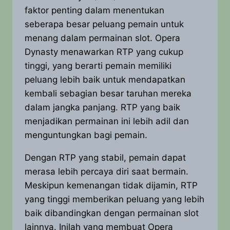
faktor penting dalam menentukan
seberapa besar peluang pemain untuk
menang dalam permainan slot. Opera
Dynasty menawarkan RTP yang cukup
tinggi, yang berarti pemain memiliki
peluang lebih baik untuk mendapatkan
kembali sebagian besar taruhan mereka
dalam jangka panjang. RTP yang baik
menjadikan permainan ini lebih adil dan
menguntungkan bagi pemain.
Dengan RTP yang stabil, pemain dapat
merasa lebih percaya diri saat bermain.
Meskipun kemenangan tidak dijamin, RTP
yang tinggi memberikan peluang yang lebih
baik dibandingkan dengan permainan slot
lainnya. Inilah yang membuat Opera