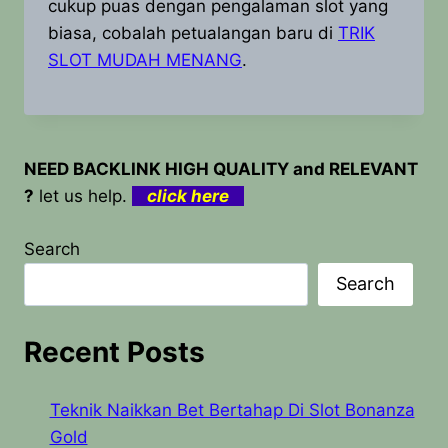
cukup puas dengan pengalaman slot yang
biasa, cobalah petualangan baru di
TRIK
SLOT MUDAH MENANG
.
NEED BACKLINK HIGH QUALITY and RELEVANT
?
let us help.
click here
Search
Search
Recent Posts
Teknik Naikkan Bet Bertahap Di Slot Bonanza
Gold