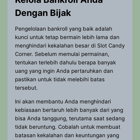
Dengan Bijak
Pengelolaan bankroll yang baik adalah
kunci untuk tetap bermain lebih lama dan
menghindari kekalahan besar di Slot Candy
Corner. Sebelum memulai permainan,
tentukan terlebih dahulu berapa banyak
uang yang ingin Anda pertaruhkan dan
pastikan untuk tidak melebihi batas
tersebut.
Ini akan membantu Anda menghindari
kebiasaan bertaruh lebih banyak dari yang
bisa Anda tanggung, terutama saat sedang
tidak beruntung. Cobalah untuk membuat
batasan kekalahan dan keuntungan yang