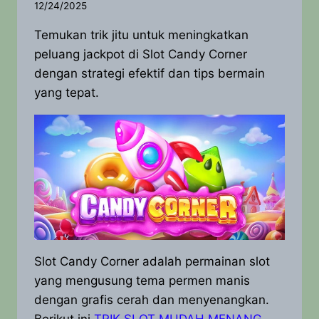
12/24/2025
Temukan trik jitu untuk meningkatkan
peluang jackpot di Slot Candy Corner
dengan strategi efektif dan tips bermain
yang tepat.
Slot Candy Corner adalah permainan slot
yang mengusung tema permen manis
dengan grafis cerah dan menyenangkan.