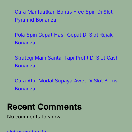
Cara Manfaatkan Bonus Free Spin Di Slot
Pyramid Bonanza
Pola Spin Cepat Hasil Cepat Di Slot Rujak
Bonanza
Strategi Main Santai Tapi Profit Di Slot Cash
Bonanza
Cara Atur Modal Supaya Awet Di Slot Boms
Bonanza
Recent Comments
No comments to show.