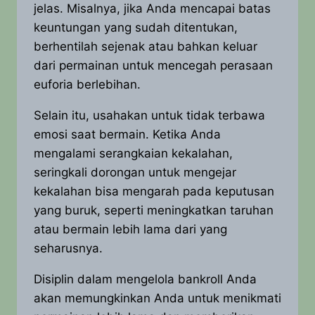
jelas. Misalnya, jika Anda mencapai batas
keuntungan yang sudah ditentukan,
berhentilah sejenak atau bahkan keluar
dari permainan untuk mencegah perasaan
euforia berlebihan.
Selain itu, usahakan untuk tidak terbawa
emosi saat bermain. Ketika Anda
mengalami serangkaian kekalahan,
seringkali dorongan untuk mengejar
kekalahan bisa mengarah pada keputusan
yang buruk, seperti meningkatkan taruhan
atau bermain lebih lama dari yang
seharusnya.
Disiplin dalam mengelola bankroll Anda
akan memungkinkan Anda untuk menikmati