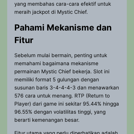
yang membahas cara-cara efektif untuk
meraih jackpot di Mystic Chief.
Pahami Mekanisme dan
Fitur
Sebelum mulai bermain, penting untuk
memahami bagaimana mekanisme
permainan Mystic Chief bekerja. Slot ini
memiliki format 5 gulungan dengan
susunan baris 3-4-4-4-3 dan menawarkan
576 cara untuk menang. RTP (Return to
Player) dari game ini sekitar 95.44% hingga
96.55% dengan volatilitas tinggi, yang
berarti kemenangan besar.
Fitur utama yang perlu diperhatikan adalah