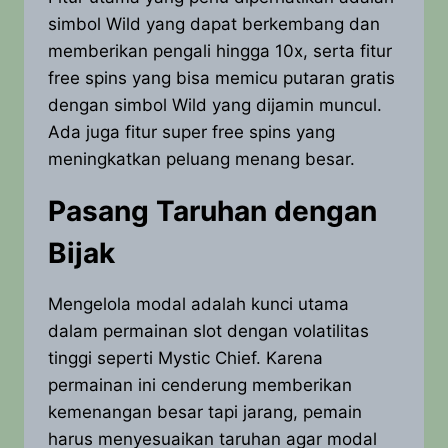
simbol Wild yang dapat berkembang dan
memberikan pengali hingga 10x, serta fitur
free spins yang bisa memicu putaran gratis
dengan simbol Wild yang dijamin muncul.
Ada juga fitur super free spins yang
meningkatkan peluang menang besar.
Pasang Taruhan dengan
Bijak
Mengelola modal adalah kunci utama
dalam permainan slot dengan volatilitas
tinggi seperti Mystic Chief. Karena
permainan ini cenderung memberikan
kemenangan besar tapi jarang, pemain
harus menyesuaikan taruhan agar modal