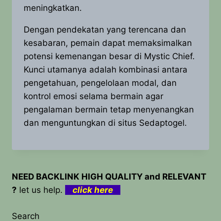
meningkatkan.
Dengan pendekatan yang terencana dan
kesabaran, pemain dapat memaksimalkan
potensi kemenangan besar di Mystic Chief.
Kunci utamanya adalah kombinasi antara
pengetahuan, pengelolaan modal, dan
kontrol emosi selama bermain agar
pengalaman bermain tetap menyenangkan
dan menguntungkan di situs Sedaptogel.
NEED BACKLINK HIGH QUALITY and RELEVANT
?
let us help.
click here
Search