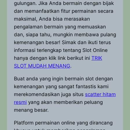
gulungan. Jika Anda bermain dengan bijak
dan memanfaatkan fitur permainan secara
maksimal, Anda bisa merasakan
pengalaman bermain yang memuaskan
dan, siapa tahu, mungkin membawa pulang
kemenangan besar! Simak dan ikuti terus
informasi terlengkap tentang Slot Online
hanya dengan klik link berikut ini
TRIK
SLOT MUDAH MENANG
.
Buat anda yang ingin bermain slot dengan
kemenangan yang sangat fantastis kami
merekomendasikan juga situs
scatter hitam
resmi
yang akan memberikan peluang
menang besar.
Platform permainan online yang dirancang