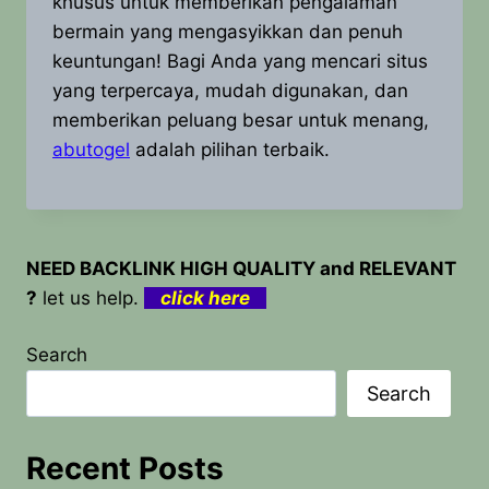
khusus untuk memberikan pengalaman
bermain yang mengasyikkan dan penuh
keuntungan! Bagi Anda yang mencari situs
yang terpercaya, mudah digunakan, dan
memberikan peluang besar untuk menang,
abutogel
adalah pilihan terbaik.
NEED BACKLINK HIGH QUALITY and RELEVANT
?
let us help.
click here
Search
Search
Recent Posts