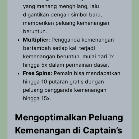
yang menang menghilang, lalu
digantikan dengan simbol baru,
memberikan peluang kemenangan
beruntun.
Multiplier:
Pengganda kemenangan
bertambah setiap kali terjadi
kemenangan beruntun, mulai dari 1x
hingga 5x dalam permainan dasar.
Free Spins:
Pemain bisa mendapatkan
hingga 10 putaran gratis dengan
peluang pengganda kemenangan
hingga 15x.
Mengoptimalkan Peluang
Kemenangan di Captain’s