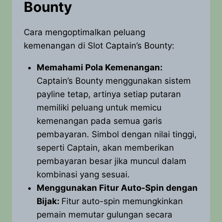
Bounty
Cara mengoptimalkan peluang
kemenangan di Slot Captain’s Bounty:
Memahami Pola Kemenangan:
Captain’s Bounty menggunakan sistem
payline tetap, artinya setiap putaran
memiliki peluang untuk memicu
kemenangan pada semua garis
pembayaran. Simbol dengan nilai tinggi,
seperti Captain, akan memberikan
pembayaran besar jika muncul dalam
kombinasi yang sesuai.
Menggunakan Fitur Auto-Spin dengan
Bijak:
Fitur auto-spin memungkinkan
pemain memutar gulungan secara