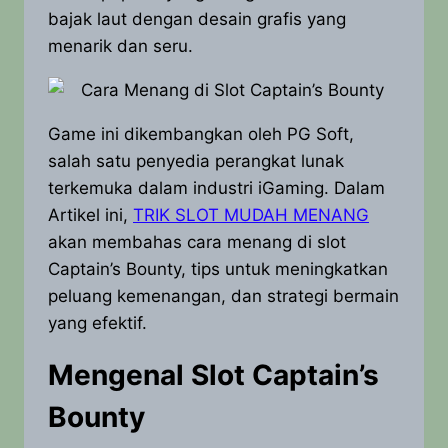
bajak laut dengan desain grafis yang
menarik dan seru.
Game ini dikembangkan oleh PG Soft,
salah satu penyedia perangkat lunak
terkemuka dalam industri iGaming. Dalam
Artikel ini,
TRIK SLOT MUDAH MENANG
akan membahas cara menang di slot
Captain’s Bounty, tips untuk meningkatkan
peluang kemenangan, dan strategi bermain
yang efektif.
Mengenal Slot Captain’s
Bounty