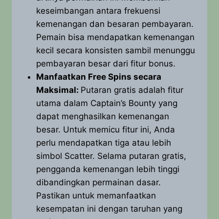
keseimbangan antara frekuensi
kemenangan dan besaran pembayaran.
Pemain bisa mendapatkan kemenangan
kecil secara konsisten sambil menunggu
pembayaran besar dari fitur bonus.
Manfaatkan Free Spins secara
Maksimal:
Putaran gratis adalah fitur
utama dalam Captain’s Bounty yang
dapat menghasilkan kemenangan
besar. Untuk memicu fitur ini, Anda
perlu mendapatkan tiga atau lebih
simbol Scatter. Selama putaran gratis,
pengganda kemenangan lebih tinggi
dibandingkan permainan dasar.
Pastikan untuk memanfaatkan
kesempatan ini dengan taruhan yang