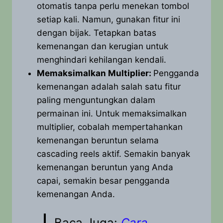
otomatis tanpa perlu menekan tombol
setiap kali. Namun, gunakan fitur ini
dengan bijak. Tetapkan batas
kemenangan dan kerugian untuk
menghindari kehilangan kendali.
Memaksimalkan Multiplier:
Pengganda
kemenangan adalah salah satu fitur
paling menguntungkan dalam
permainan ini. Untuk memaksimalkan
multiplier, cobalah mempertahankan
kemenangan beruntun selama
cascading reels aktif. Semakin banyak
kemenangan beruntun yang Anda
capai, semakin besar pengganda
kemenangan Anda.
Baca Juga:
Cara