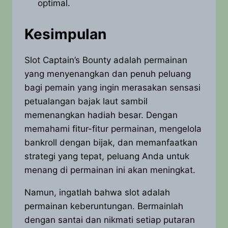
optimal.
Kesimpulan
Slot Captain’s Bounty adalah permainan
yang menyenangkan dan penuh peluang
bagi pemain yang ingin merasakan sensasi
petualangan bajak laut sambil
memenangkan hadiah besar. Dengan
memahami fitur-fitur permainan, mengelola
bankroll dengan bijak, dan memanfaatkan
strategi yang tepat, peluang Anda untuk
menang di permainan ini akan meningkat.
Namun, ingatlah bahwa slot adalah
permainan keberuntungan. Bermainlah
dengan santai dan nikmati setiap putaran