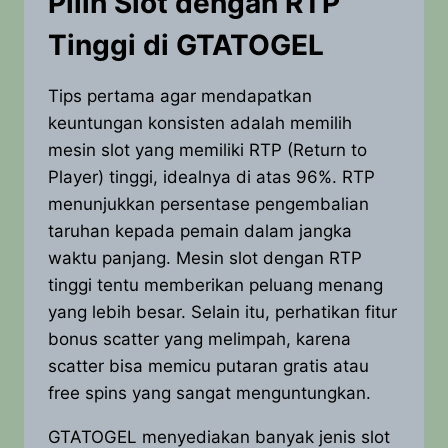
Pilih Slot dengan RTP
Tinggi di GTATOGEL
Tips pertama agar mendapatkan
keuntungan konsisten adalah memilih
mesin slot yang memiliki RTP (Return to
Player) tinggi, idealnya di atas 96%. RTP
menunjukkan persentase pengembalian
taruhan kepada pemain dalam jangka
waktu panjang. Mesin slot dengan RTP
tinggi tentu memberikan peluang menang
yang lebih besar. Selain itu, perhatikan fitur
bonus scatter yang melimpah, karena
scatter bisa memicu putaran gratis atau
free spins yang sangat menguntungkan.
GTATOGEL menyediakan banyak jenis slot