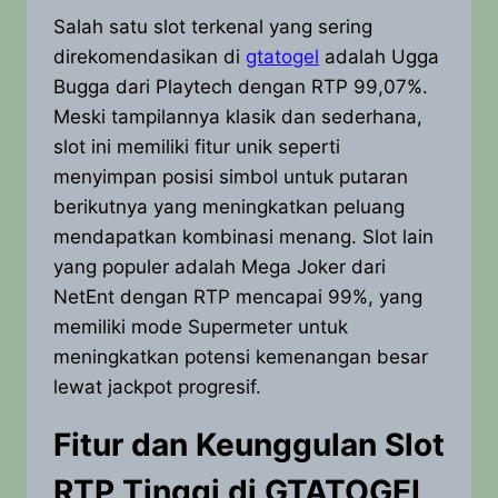
Salah satu slot terkenal yang sering
direkomendasikan di
gtatogel
adalah Ugga
Bugga dari Playtech dengan RTP 99,07%.
Meski tampilannya klasik dan sederhana,
slot ini memiliki fitur unik seperti
menyimpan posisi simbol untuk putaran
berikutnya yang meningkatkan peluang
mendapatkan kombinasi menang. Slot lain
yang populer adalah Mega Joker dari
NetEnt dengan RTP mencapai 99%, yang
memiliki mode Supermeter untuk
meningkatkan potensi kemenangan besar
lewat jackpot progresif.
Fitur dan Keunggulan Slot
RTP Tinggi di GTATOGEL