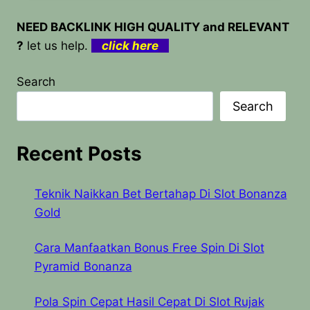
NEED BACKLINK HIGH QUALITY and RELEVANT
?
let us help.
click here
Search
Search
Recent Posts
Teknik Naikkan Bet Bertahap Di Slot Bonanza
Gold
Cara Manfaatkan Bonus Free Spin Di Slot
Pyramid Bonanza
Pola Spin Cepat Hasil Cepat Di Slot Rujak