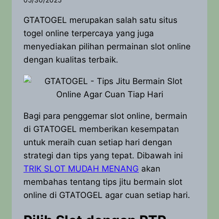
GTATOGEL merupakan salah satu situs
togel online terpercaya yang juga
menyediakan pilihan permainan slot online
dengan kualitas terbaik.
Bagi para penggemar slot online, bermain
di GTATOGEL memberikan kesempatan
untuk meraih cuan setiap hari dengan
strategi dan tips yang tepat. Dibawah ini
TRIK SLOT MUDAH MENANG
akan
membahas tentang tips jitu bermain slot
online di GTATOGEL agar cuan setiap hari.