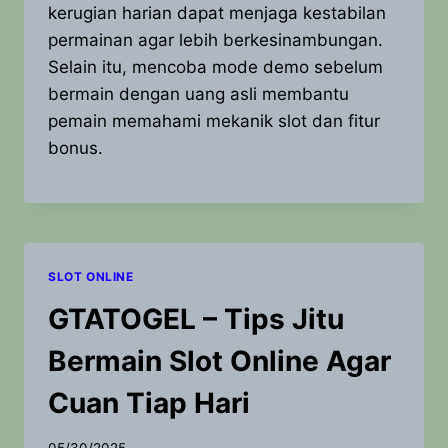
kerugian harian dapat menjaga kestabilan
permainan agar lebih berkesinambungan.
Selain itu, mencoba mode demo sebelum
bermain dengan uang asli membantu
pemain memahami mekanik slot dan fitur
bonus.
SLOT ONLINE
GTATOGEL – Tips Jitu
Bermain Slot Online Agar
Cuan Tiap Hari
05/30/2025