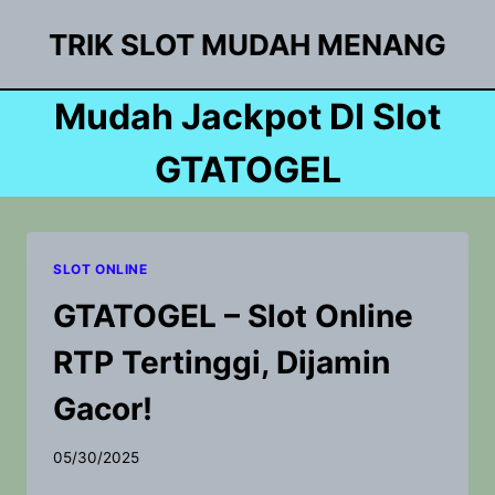
Skip
TRIK SLOT MUDAH MENANG
to
content
Mudah Jackpot DI Slot
GTATOGEL
SLOT ONLINE
GTATOGEL – Slot Online
RTP Tertinggi, Dijamin
Gacor!
05/30/2025