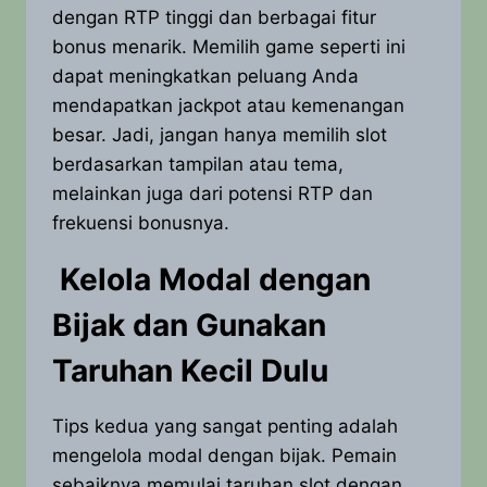
dengan RTP tinggi dan berbagai fitur
bonus menarik. Memilih game seperti ini
dapat meningkatkan peluang Anda
mendapatkan jackpot atau kemenangan
besar. Jadi, jangan hanya memilih slot
berdasarkan tampilan atau tema,
melainkan juga dari potensi RTP dan
frekuensi bonusnya.
Kelola Modal dengan
Bijak dan Gunakan
Taruhan Kecil Dulu
Tips kedua yang sangat penting adalah
mengelola modal dengan bijak. Pemain
sebaiknya memulai taruhan slot dengan