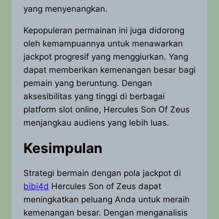
yang menyenangkan.
Kepopuleran permainan ini juga didorong
oleh kemampuannya untuk menawarkan
jackpot progresif yang menggiurkan. Yang
dapat memberikan kemenangan besar bagi
pemain yang beruntung. Dengan
aksesibilitas yang tinggi di berbagai
platform slot online, Hercules Son Of Zeus
menjangkau audiens yang lebih luas.
Kesimpulan
Strategi bermain dengan pola jackpot di
bibi4d
Hercules Son of Zeus dapat
meningkatkan peluang Anda untuk meraih
kemenangan besar. Dengan menganalisis