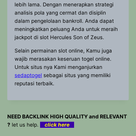
lebih lama. Dengan menerapkan strategi
analisis pola yang cermat dan disiplin
dalam pengelolaan bankroll. Anda dapat
meningkatkan peluang Anda untuk meraih
jackpot di slot Hercules Son of Zeus.
Selain permainan slot online, Kamu juga
wajib merasakan keseruan togel online.
Untuk situs nya Kami menganjurkan
sedaptogel
sebagai situs yang memiliki
reputasi terbaik.
NEED BACKLINK HIGH QUALITY and RELEVANT
?
let us help.
click here