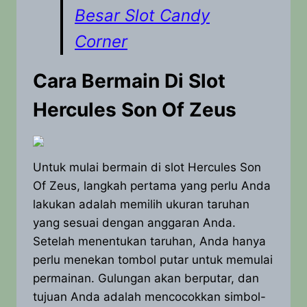
Besar Slot Candy
Corner
Cara Bermain Di Slot
Hercules Son Of Zeus
Untuk mulai bermain di slot Hercules Son
Of Zeus, langkah pertama yang perlu Anda
lakukan adalah memilih ukuran taruhan
yang sesuai dengan anggaran Anda.
Setelah menentukan taruhan, Anda hanya
perlu menekan tombol putar untuk memulai
permainan. Gulungan akan berputar, dan
tujuan Anda adalah mencocokkan simbol-