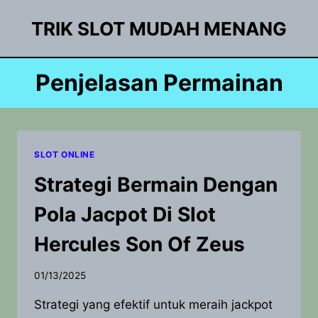
Skip
TRIK SLOT MUDAH MENANG
to
content
Penjelasan Permainan
SLOT ONLINE
Strategi Bermain Dengan
Pola Jacpot Di Slot
Hercules Son Of Zeus
01/13/2025
Strategi yang efektif untuk meraih jackpot