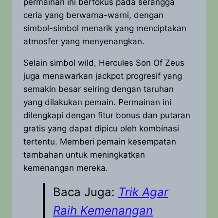
permainan ini berfokus pada serangga
ceria yang berwarna-warni, dengan
simbol-simbol menarik yang menciptakan
atmosfer yang menyenangkan.
Selain simbol wild, Hercules Son Of Zeus
juga menawarkan jackpot progresif yang
semakin besar seiring dengan taruhan
yang dilakukan pemain. Permainan ini
dilengkapi dengan fitur bonus dan putaran
gratis yang dapat dipicu oleh kombinasi
tertentu. Memberi pemain kesempatan
tambahan untuk meningkatkan
kemenangan mereka.
Baca Juga:
Trik Agar
Raih Kemenangan