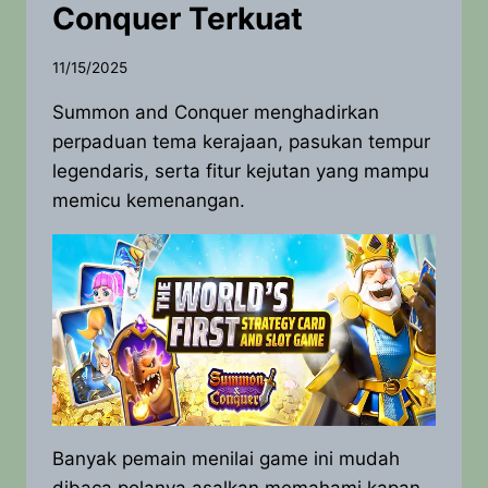
Conquer Terkuat
11/15/2025
Summon and Conquer menghadirkan
perpaduan tema kerajaan, pasukan tempur
legendaris, serta fitur kejutan yang mampu
memicu kemenangan.
Banyak pemain menilai game ini mudah
dibaca polanya asalkan memahami kapan