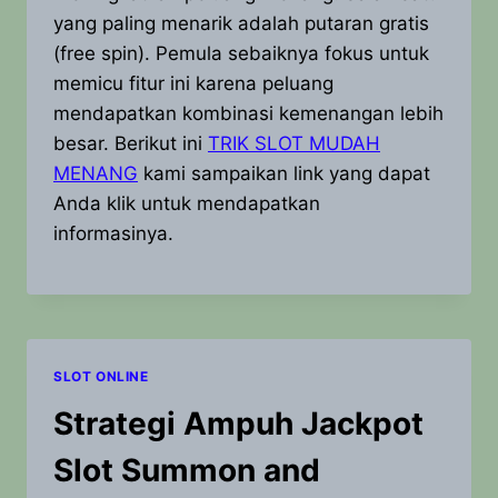
yang paling menarik adalah putaran gratis
(free spin). Pemula sebaiknya fokus untuk
memicu fitur ini karena peluang
mendapatkan kombinasi kemenangan lebih
besar. Berikut ini
TRIK SLOT MUDAH
MENANG
kami sampaikan link yang dapat
Anda klik untuk mendapatkan
informasinya.
SLOT ONLINE
Strategi Ampuh Jackpot
Slot Summon and