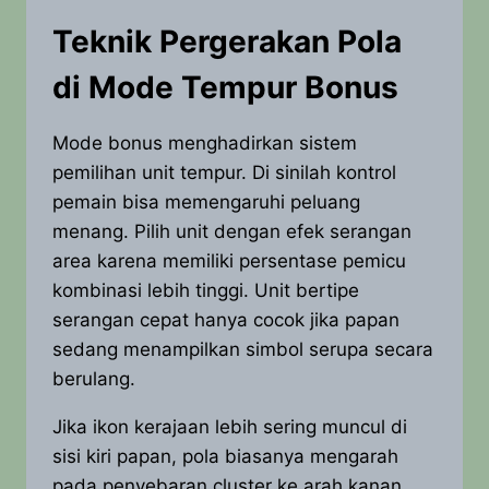
Teknik Pergerakan Pola
di Mode Tempur Bonus
Mode bonus menghadirkan sistem
pemilihan unit tempur. Di sinilah kontrol
pemain bisa memengaruhi peluang
menang. Pilih unit dengan efek serangan
area karena memiliki persentase pemicu
kombinasi lebih tinggi. Unit bertipe
serangan cepat hanya cocok jika papan
sedang menampilkan simbol serupa secara
berulang.
Jika ikon kerajaan lebih sering muncul di
sisi kiri papan, pola biasanya mengarah
pada penyebaran cluster ke arah kanan.