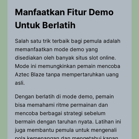
Manfaatkan Fitur Demo
Untuk Berlatih
Salah satu trik terbaik bagi pemula adalah
memanfaatkan mode demo yang
disediakan oleh banyak situs slot online.
Mode ini memungkinkan pemain mencoba
Aztec Blaze tanpa mempertaruhkan uang
asli.
Dengan berlatih di mode demo, pemain
bisa memahami ritme permainan dan
mencoba berbagai strategi sebelum
bermain dengan taruhan nyata. Latihan ini
juga membantu pemula untuk mengenali
pola kemenangan dan mengetahui kapan