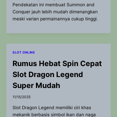
Pendekatan ini membuat Summon and
Conquer jauh lebih mudah dimenangkan
meski varian permainannya cukup tinggi.
SLOT ONLINE
Rumus Hebat Spin Cepat
Slot Dragon Legend
Super Mudah
11/15/2025
Slot Dragon Legend memiliki ciri khas
mekanik berbasis simbol ikan dan naga