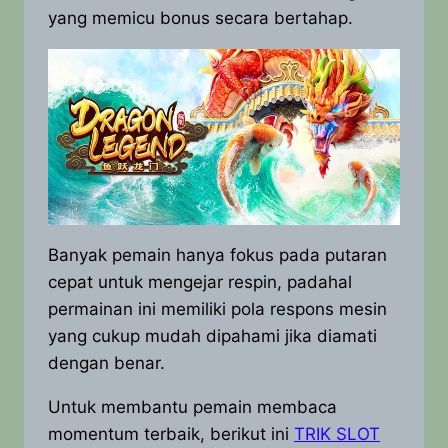
yang memicu bonus secara bertahap.
Banyak pemain hanya fokus pada putaran
cepat untuk mengejar respin, padahal
permainan ini memiliki pola respons mesin
yang cukup mudah dipahami jika diamati
dengan benar.
Untuk membantu pemain membaca
momentum terbaik, berikut ini
TRIK SLOT