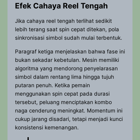
Efek Cahaya Reel Tengah
Jika cahaya reel tengah terlihat sedikit
lebih terang saat spin cepat ditekan, pola
sinkronisasi simbol sudah mulai terbentuk.
Paragraf ketiga menjelaskan bahwa fase ini
bukan sekadar kebetulan. Mesin memiliki
algoritma yang mendorong penyelarasan
simbol dalam rentang lima hingga tujuh
putaran penuh. Ketika pemain
menggunakan spin cepat pada durasi
tersebut, peluang menciptakan kombo
naga cenderung meningkat. Momentum ini
cukup jarang disadari, tetapi menjadi kunci
konsistensi kemenangan.