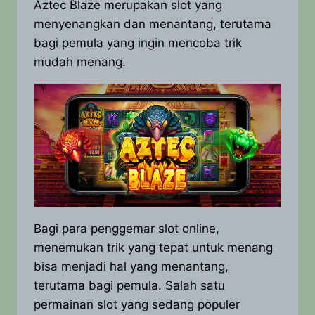
Aztec Blaze merupakan slot yang
menyenangkan dan menantang, terutama
bagi pemula yang ingin mencoba trik
mudah menang.
Bagi para penggemar slot online,
menemukan trik yang tepat untuk menang
bisa menjadi hal yang menantang,
terutama bagi pemula. Salah satu
permainan slot yang sedang populer