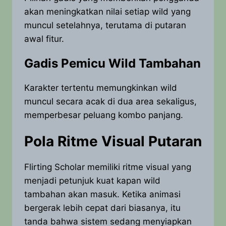
akan meningkatkan nilai setiap wild yang
muncul setelahnya, terutama di putaran
awal fitur.
Gadis Pemicu Wild Tambahan
Karakter tertentu memungkinkan wild
muncul secara acak di dua area sekaligus,
memperbesar peluang kombo panjang.
Pola Ritme Visual Putaran
Flirting Scholar memiliki ritme visual yang
menjadi petunjuk kuat kapan wild
tambahan akan masuk. Ketika animasi
bergerak lebih cepat dari biasanya, itu
tanda bahwa sistem sedang menyiapkan