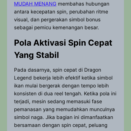
MUDAH MENANG
membahas hubungan
antara kecepatan spin, perubahan ritme
visual, dan pergerakan simbol bonus
sebagai pemicu kemenangan besar.
Pola Aktivasi Spin Cepat
Yang Stabil
Pada dasarnya, spin cepat di Dragon
Legend bekerja lebih efektif ketika simbol
ikan mulai bergerak dengan tempo lebih
konsisten di dua reel tengah. Ketika pola ini
terjadi, mesin sedang memasuki fase
pemanasan yang memudahkan munculnya
simbol naga. Jika bagian ini dimanfaatkan
bersamaan dengan spin cepat, peluang