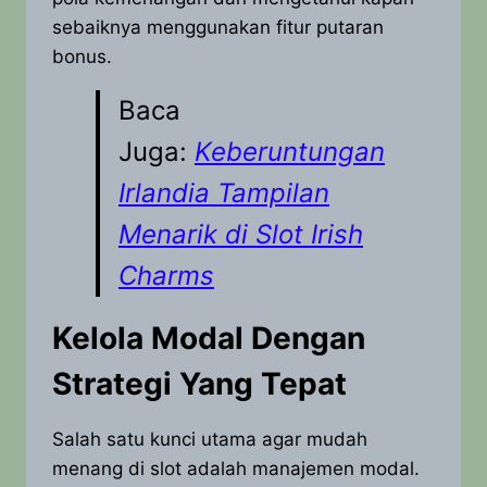
sebaiknya menggunakan fitur putaran
bonus.
Baca
Juga:
Keberuntungan
Irlandia Tampilan
Menarik di Slot Irish
Charms
Kelola Modal Dengan
Strategi Yang Tepat
Salah satu kunci utama agar mudah
menang di slot adalah manajemen modal.