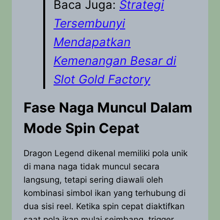
Baca Juga:
Strategi
Tersembunyi
Mendapatkan
Kemenangan Besar di
Slot Gold Factory
Fase Naga Muncul Dalam
Mode Spin Cepat
Dragon Legend dikenal memiliki pola unik
di mana naga tidak muncul secara
langsung, tetapi sering diawali oleh
kombinasi simbol ikan yang terhubung di
dua sisi reel. Ketika spin cepat diaktifkan
saat pola ikan mulai seimbang, trigger