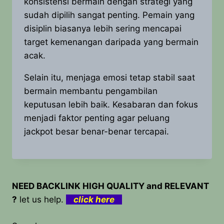
konsistensi bermain dengan strategi yang
sudah dipilih sangat penting. Pemain yang
disiplin biasanya lebih sering mencapai
target kemenangan daripada yang bermain
acak.
Selain itu, menjaga emosi tetap stabil saat
bermain membantu pengambilan
keputusan lebih baik. Kesabaran dan fokus
menjadi faktor penting agar peluang
jackpot besar benar-benar tercapai.
NEED BACKLINK HIGH QUALITY and RELEVANT
?
let us help.
click here