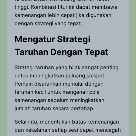
tinggi. Kombinasi fitur ini dapat membawa
kemenangan lebih cepat jika digunakan
dengan strategi yang tepat.
Mengatur Strategi
Taruhan Dengan Tepat
Strategi taruhan yang bijak sangat penting
untuk meningkatkan peluang jackpot.
Pemain disarankan memulai dengan
taruhan kecil untuk mengenali pola
kemenangan sebelum meningkatkan
jumlah taruhan secara bertahap.
Selain itu, menentukan batas kemenangan
dan kekalahan setiap sesi dapat mencegah