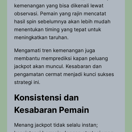
kemenangan yang bisa dikenali lewat
observasi. Pemain yang rajin mencatat
hasil spin sebelumnya akan lebih mudah
menentukan timing yang tepat untuk
meningkatkan taruhan.
Mengamati tren kemenangan juga
membantu memprediksi kapan peluang
jackpot akan muncul. Kesabaran dan
pengamatan cermat menjadi kunci sukses
strategi ini.
Konsistensi dan
Kesabaran Pemain
Menang jackpot tidak selalu instan;