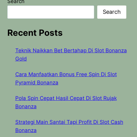
Search
Search
Recent Posts
Teknik Naikkan Bet Bertahap Di Slot Bonanza
Gold
Cara Manfaatkan Bonus Free Spin Di Slot
Pyramid Bonanza
Pola Spin Cepat Hasil Cepat Di Slot Rujak
Bonanza
Strategi Main Santai Tapi Profit Di Slot Cash
Bonanza