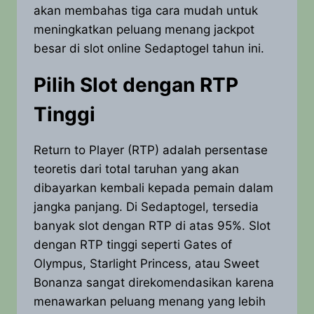
akan membahas tiga cara mudah untuk
meningkatkan peluang menang jackpot
besar di slot online Sedaptogel tahun ini.
Pilih Slot dengan RTP
Tinggi
Return to Player (RTP) adalah persentase
teoretis dari total taruhan yang akan
dibayarkan kembali kepada pemain dalam
jangka panjang. Di Sedaptogel, tersedia
banyak slot dengan RTP di atas 95%. Slot
dengan RTP tinggi seperti Gates of
Olympus, Starlight Princess, atau Sweet
Bonanza sangat direkomendasikan karena
menawarkan peluang menang yang lebih