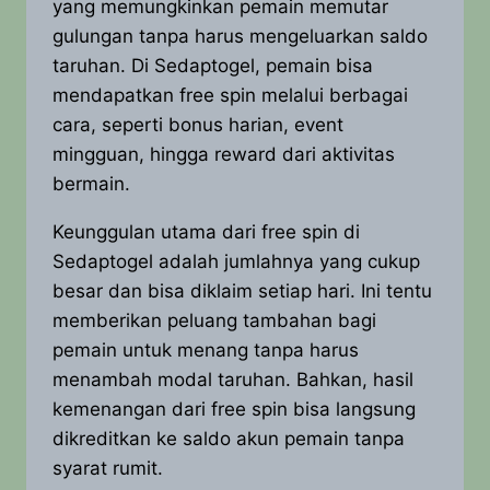
yang memungkinkan pemain memutar
gulungan tanpa harus mengeluarkan saldo
taruhan. Di Sedaptogel, pemain bisa
mendapatkan free spin melalui berbagai
cara, seperti bonus harian, event
mingguan, hingga reward dari aktivitas
bermain.
Keunggulan utama dari free spin di
Sedaptogel adalah jumlahnya yang cukup
besar dan bisa diklaim setiap hari. Ini tentu
memberikan peluang tambahan bagi
pemain untuk menang tanpa harus
menambah modal taruhan. Bahkan, hasil
kemenangan dari free spin bisa langsung
dikreditkan ke saldo akun pemain tanpa
syarat rumit.