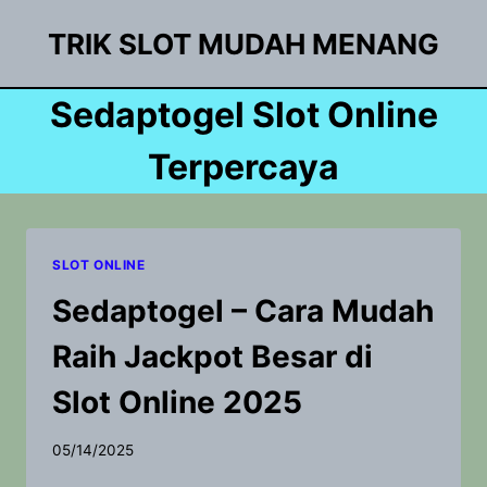
Skip
TRIK SLOT MUDAH MENANG
to
content
Sedaptogel Slot Online
Terpercaya
SLOT ONLINE
Sedaptogel – Cara Mudah
Raih Jackpot Besar di
Slot Online 2025
05/14/2025