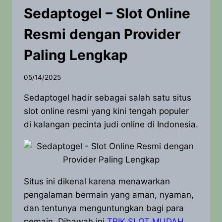
Sedaptogel – Slot Online
Resmi dengan Provider
Paling Lengkap
05/14/2025
Sedaptogel hadir sebagai salah satu situs
slot online resmi yang kini tengah populer
di kalangan pecinta judi online di Indonesia.
Situs ini dikenal karena menawarkan
pengalaman bermain yang aman, nyaman,
dan tentunya menguntungkan bagi para
pemain. Dibawah ini
TRIK SLOT MUDAH