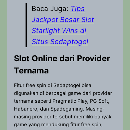
Baca Juga:
Tips
Jackpot Besar Slot
Starlight Wins di
Situs Sedaptogel
Slot Online dari Provider
Ternama
Fitur free spin di Sedaptogel bisa
digunakan di berbagai game dari provider
ternama seperti Pragmatic Play, PG Soft,
Habanero, dan Spadegaming. Masing-
masing provider tersebut memiliki banyak
game yang mendukung fitur free spin,