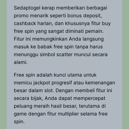
Sedaptogel kerap memberikan berbagai
promo menarik seperti bonus deposit,
cashback harian, dan khususnya fitur buy
free spin yang sangat diminati pemain.
Fitur ini memungkinkan Anda langsung
masuk ke babak free spin tanpa harus
menunggu simbol scatter muncul secara
alami.
Free spin adalah kunci utama untuk
memicu jackpot progresif atau kemenangan
besar dalam slot. Dengan membeli fitur ini
secara bijak, Anda dapat mempercepat
peluang meraih hasil besar, terutama di
game dengan fitur multiplier selama free
spin.