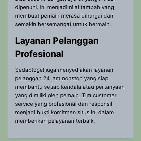
dipenuhi. Ini menjadi nilai tambah yang
membuat pemain merasa dihargai dan
semakin bersemangat untuk bermain.
Layanan Pelanggan
Profesional
Sedaptogel juga menyediakan layanan
pelanggan 24 jam nonstop yang siap
membantu setiap kendala atau pertanyaan
yang dimiliki oleh pemain. Tim customer
service yang profesional dan responsif
menjadi bukti komitmen situs ini dalam
memberikan pelayanan terbaik.