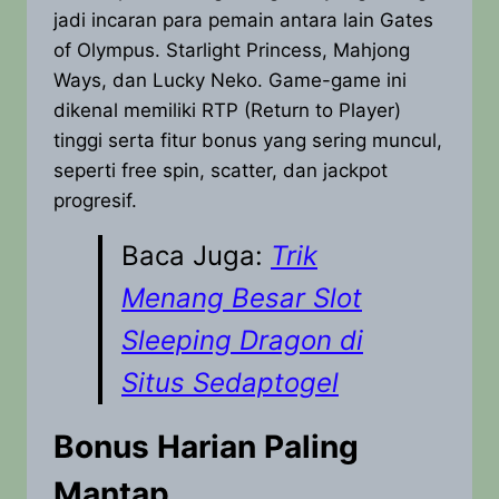
jadi incaran para pemain antara lain Gates
of Olympus. Starlight Princess, Mahjong
Ways, dan Lucky Neko. Game-game ini
dikenal memiliki RTP (Return to Player)
tinggi serta fitur bonus yang sering muncul,
seperti free spin, scatter, dan jackpot
progresif.
Baca Juga:
Trik
Menang Besar Slot
Sleeping Dragon di
Situs Sedaptogel
Bonus Harian Paling
Mantap