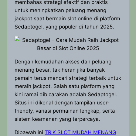
membahas strategi efektif dan praktis
untuk meningkatkan peluang menang
jackpot saat bermain slot online di platform
Sedaptogel, yang populer di tahun 2025.
Dengan kemudahan akses dan peluang
menang besar, tak heran jika banyak
pemain terus mencari strategi terbaik untuk
meraih jackpot. Salah satu platform yang
kini ramai dibicarakan adalah Sedaptogel.
Situs ini dikenal dengan tampilan user-
friendly, variasi permainan lengkap, serta
sistem keamanan yang terpercaya.
Dibawah ini
TRIK SLOT MUDAH MENANG