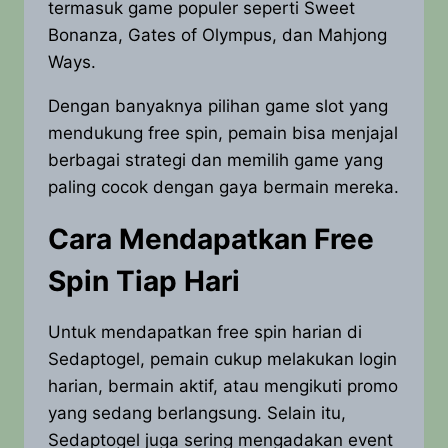
termasuk game populer seperti Sweet
Bonanza, Gates of Olympus, dan Mahjong
Ways.
Dengan banyaknya pilihan game slot yang
mendukung free spin, pemain bisa menjajal
berbagai strategi dan memilih game yang
paling cocok dengan gaya bermain mereka.
Cara Mendapatkan Free
Spin Tiap Hari
Untuk mendapatkan free spin harian di
Sedaptogel, pemain cukup melakukan login
harian, bermain aktif, atau mengikuti promo
yang sedang berlangsung. Selain itu,
Sedaptogel juga sering mengadakan event