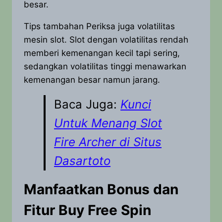
besar.
Tips tambahan Periksa juga volatilitas
mesin slot. Slot dengan volatilitas rendah
memberi kemenangan kecil tapi sering,
sedangkan volatilitas tinggi menawarkan
kemenangan besar namun jarang.
Baca Juga:
Kunci
Untuk Menang Slot
Fire Archer di Situs
Dasartoto
Manfaatkan Bonus dan
Fitur Buy Free Spin