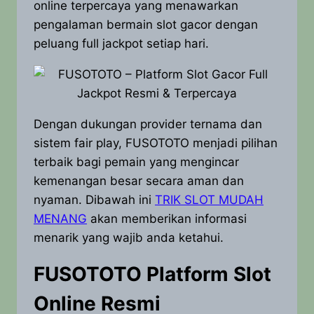
online terpercaya yang menawarkan
pengalaman bermain slot gacor dengan
peluang full jackpot setiap hari.
Dengan dukungan provider ternama dan
sistem fair play, FUSOTOTO menjadi pilihan
terbaik bagi pemain yang mengincar
kemenangan besar secara aman dan
nyaman. Dibawah ini
TRIK SLOT MUDAH
MENANG
akan memberikan informasi
menarik yang wajib anda ketahui.
FUSOTOTO Platform Slot
Online Resmi