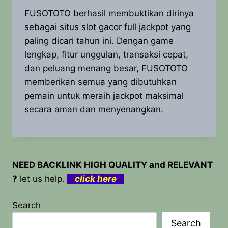
FUSOTOTO berhasil membuktikan dirinya
sebagai situs slot gacor full jackpot yang
paling dicari tahun ini. Dengan game
lengkap, fitur unggulan, transaksi cepat,
dan peluang menang besar, FUSOTOTO
memberikan semua yang dibutuhkan
pemain untuk meraih jackpot maksimal
secara aman dan menyenangkan.
NEED BACKLINK HIGH QUALITY and RELEVANT
?
let us help.
click here
Search
Search