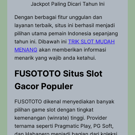
Dengan berbagai fitur unggulan dan
layanan terbaik, situs ini berhasil menjadi
pilihan utama pemain Indonesia sepanjang
tahun ini. Dibawah ini
TRIK SLOT MUDAH
MENANG
akan memberikan informasi
menarik yang wajib anda ketahui.
FUSOTOTO Situs Slot
Gacor Populer
FUSOTOTO dikenal menyediakan banyak
pilihan game slot dengan tingkat
kemenangan (winrate) tinggi. Provider
ternama seperti Pragmatic Play, PG Soft,
dan Habanero menjadi bagian dari koleksi