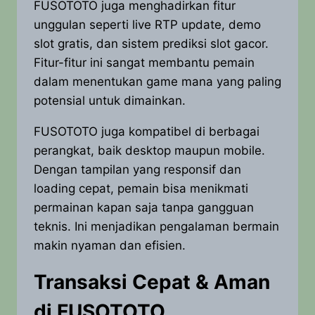
FUSOTOTO juga menghadirkan fitur
unggulan seperti live RTP update, demo
slot gratis, dan sistem prediksi slot gacor.
Fitur-fitur ini sangat membantu pemain
dalam menentukan game mana yang paling
potensial untuk dimainkan.
FUSOTOTO juga kompatibel di berbagai
perangkat, baik desktop maupun mobile.
Dengan tampilan yang responsif dan
loading cepat, pemain bisa menikmati
permainan kapan saja tanpa gangguan
teknis. Ini menjadikan pengalaman bermain
makin nyaman dan efisien.
Transaksi Cepat & Aman
di FUSOTOTO