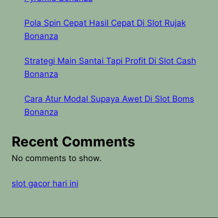
Pola Spin Cepat Hasil Cepat Di Slot Rujak
Bonanza
Strategi Main Santai Tapi Profit Di Slot Cash
Bonanza
Cara Atur Modal Supaya Awet Di Slot Boms
Bonanza
Recent Comments
No comments to show.
slot gacor hari ini