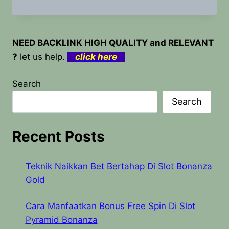
NEED BACKLINK HIGH QUALITY and RELEVANT
?
let us help.
click here
Search
Search
Recent Posts
Teknik Naikkan Bet Bertahap Di Slot Bonanza
Gold
Cara Manfaatkan Bonus Free Spin Di Slot
Pyramid Bonanza