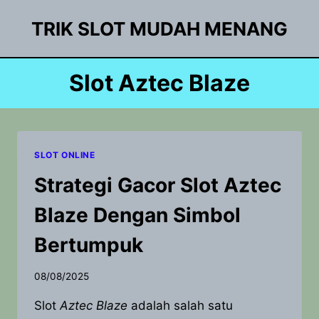
Skip
TRIK SLOT MUDAH MENANG
to
content
Slot Aztec Blaze
SLOT ONLINE
Strategi Gacor Slot Aztec
Blaze Dengan Simbol
Bertumpuk
08/08/2025
Slot
Aztec Blaze
adalah salah satu