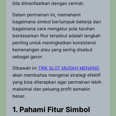
bila dimanfaatkan dengan cermat.
Dalam permainan ini, memahami
bagaimana simbol bertumpuk bekerja dan
bagaimana cara mengatur pola taruhan
berdasarkan fitur tersebut adalah langkah
penting untuk meningkatkan konsistensi
kemenangan atau yang sering disebut
sebagai gacor.
Dibawah ini
TRIK SLOT MUDAH MENANG
akan membahas mengenai strategi efektif
yang bisa diterapkan agar permainan lebih
maksimal dan peluang profit semakin
besar.
1. Pahami Fitur Simbol