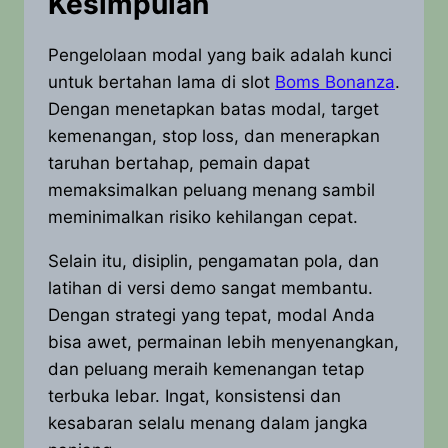
Kesimpulan
Pengelolaan modal yang baik adalah kunci
untuk bertahan lama di slot
Boms Bonanza
.
Dengan menetapkan batas modal, target
kemenangan, stop loss, dan menerapkan
taruhan bertahap, pemain dapat
memaksimalkan peluang menang sambil
meminimalkan risiko kehilangan cepat.
Selain itu, disiplin, pengamatan pola, dan
latihan di versi demo sangat membantu.
Dengan strategi yang tepat, modal Anda
bisa awet, permainan lebih menyenangkan,
dan peluang meraih kemenangan tetap
terbuka lebar. Ingat, konsistensi dan
kesabaran selalu menang dalam jangka