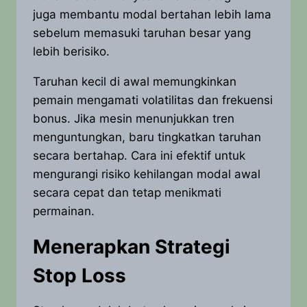
juga membantu modal bertahan lebih lama
sebelum memasuki taruhan besar yang
lebih berisiko.
Taruhan kecil di awal memungkinkan
pemain mengamati volatilitas dan frekuensi
bonus. Jika mesin menunjukkan tren
menguntungkan, baru tingkatkan taruhan
secara bertahap. Cara ini efektif untuk
mengurangi risiko kehilangan modal awal
secara cepat dan tetap menikmati
permainan.
Menerapkan Strategi
Stop Loss