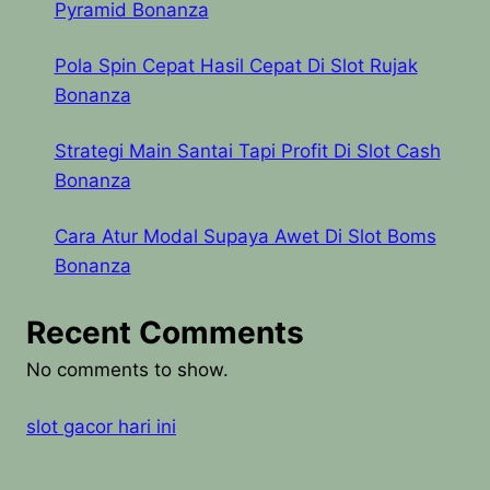
Pyramid Bonanza
Pola Spin Cepat Hasil Cepat Di Slot Rujak
Bonanza
Strategi Main Santai Tapi Profit Di Slot Cash
Bonanza
Cara Atur Modal Supaya Awet Di Slot Boms
Bonanza
Recent Comments
No comments to show.
slot gacor hari ini