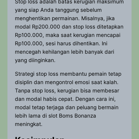
Stop loss adalah batas kerugian maksimum
yang siap Anda tanggung sebelum
menghentikan permainan. Misalnya, jika
modal Rp200.000 dan stop loss ditetapkan
Rp100.000, maka saat kerugian mencapai
Rp100.000, sesi harus dihentikan. Ini
mencegah kehilangan lebih banyak dari
yang diinginkan.
Strategi stop loss membantu pemain tetap
disiplin dan mengontrol emosi saat kalah.
Tanpa stop loss, kerugian bisa membesar
dan modal habis cepat. Dengan cara ini,
modal tetap terjaga dan peluang bermain
lebih lama di slot Boms Bonanza
meningkat.