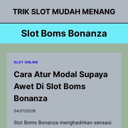
Skip
TRIK SLOT MUDAH MENANG
to
content
Slot Boms Bonanza
SLOT ONLINE
Cara Atur Modal Supaya
Awet Di Slot Boms
Bonanza
04/01/2026
Slot Boms Bonanza menghadirkan sensasi