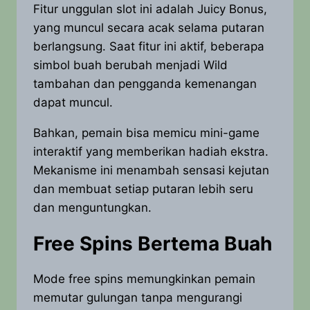
Fitur unggulan slot ini adalah Juicy Bonus,
yang muncul secara acak selama putaran
berlangsung. Saat fitur ini aktif, beberapa
simbol buah berubah menjadi Wild
tambahan dan pengganda kemenangan
dapat muncul.
Bahkan, pemain bisa memicu mini-game
interaktif yang memberikan hadiah ekstra.
Mekanisme ini menambah sensasi kejutan
dan membuat setiap putaran lebih seru
dan menguntungkan.
Free Spins Bertema Buah
Mode free spins memungkinkan pemain
memutar gulungan tanpa mengurangi