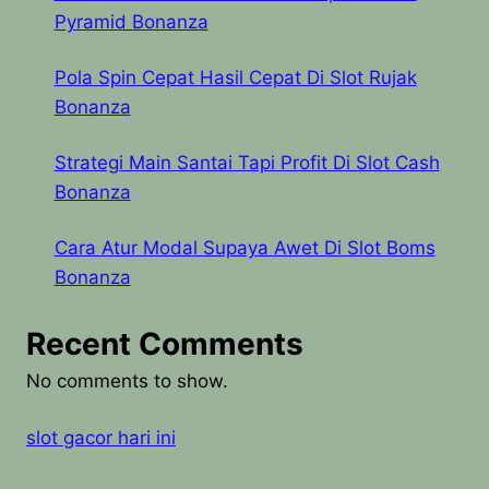
Pyramid Bonanza
Pola Spin Cepat Hasil Cepat Di Slot Rujak
Bonanza
Strategi Main Santai Tapi Profit Di Slot Cash
Bonanza
Cara Atur Modal Supaya Awet Di Slot Boms
Bonanza
Recent Comments
No comments to show.
slot gacor hari ini