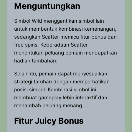
Menguntungkan
Simbol Wild menggantikan simbol lain
untuk membentuk kombinasi kemenangan,
sedangkan Scatter memicu fitur bonus dan
free spins. Keberadaan Scatter
menentukan peluang pemain mendapatkan
hadiah tambahan.
Selain itu, pemain dapat menyesuaikan
strategi taruhan dengan memperhatikan
posisi simbol. Kombinasi simbol ini
membuat gameplay lebih interaktif dan
menambah peluang menang.
Fitur Juicy Bonus