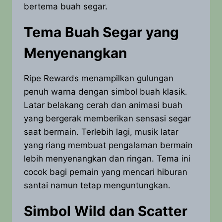
bertema buah segar.
Tema Buah Segar yang
Menyenangkan
Ripe Rewards menampilkan gulungan
penuh warna dengan simbol buah klasik.
Latar belakang cerah dan animasi buah
yang bergerak memberikan sensasi segar
saat bermain. Terlebih lagi, musik latar
yang riang membuat pengalaman bermain
lebih menyenangkan dan ringan. Tema ini
cocok bagi pemain yang mencari hiburan
santai namun tetap menguntungkan.
Simbol Wild dan Scatter