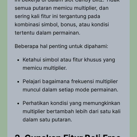
semua putaran memicu multiplier, dan
sering kali fitur ini tergantung pada
kombinasi simbol, bonus, atau kondisi
tertentu dalam permainan.
Beberapa hal penting untuk dipahami:
Ketahui simbol atau fitur khusus yang
memicu multiplier.
Pelajari bagaimana frekuensi multiplier
muncul dalam setiap mode permainan.
Perhatikan kondisi yang memungkinkan
multiplier bertambah lebih dari satu kali
dalam satu putaran.