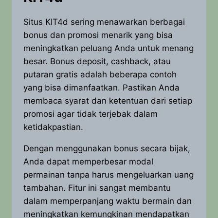
Situs KIT4d sering menawarkan berbagai
bonus dan promosi menarik yang bisa
meningkatkan peluang Anda untuk menang
besar. Bonus deposit, cashback, atau
putaran gratis adalah beberapa contoh
yang bisa dimanfaatkan. Pastikan Anda
membaca syarat dan ketentuan dari setiap
promosi agar tidak terjebak dalam
ketidakpastian.
Dengan menggunakan bonus secara bijak,
Anda dapat memperbesar modal
permainan tanpa harus mengeluarkan uang
tambahan. Fitur ini sangat membantu
dalam memperpanjang waktu bermain dan
meningkatkan kemungkinan mendapatkan