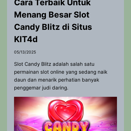
Cara Terbaik Untuk
Menang Besar Slot
Candy Blitz di Situs
KIT4d
05/13/2025
Slot Candy Blitz adalah salah satu
permainan slot online yang sedang naik
daun dan menarik perhatian banyak
penggemar judi daring.