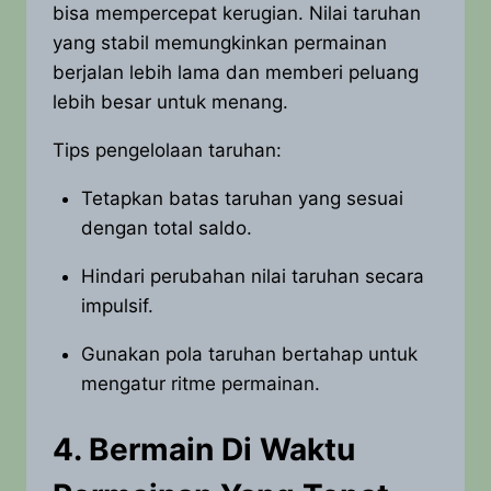
bisa mempercepat kerugian. Nilai taruhan
yang stabil memungkinkan permainan
berjalan lebih lama dan memberi peluang
lebih besar untuk menang.
Tips pengelolaan taruhan:
Tetapkan batas taruhan yang sesuai
dengan total saldo.
Hindari perubahan nilai taruhan secara
impulsif.
Gunakan pola taruhan bertahap untuk
mengatur ritme permainan.
4. Bermain Di Waktu