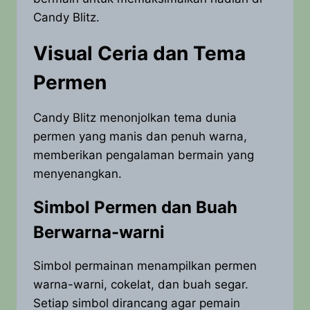
Candy Blitz.
Visual Ceria dan Tema
Permen
Candy Blitz menonjolkan tema dunia
permen yang manis dan penuh warna,
memberikan pengalaman bermain yang
menyenangkan.
Simbol Permen dan Buah
Berwarna-warni
Simbol permainan menampilkan permen
warna-warni, cokelat, dan buah segar.
Setiap simbol dirancang agar pemain