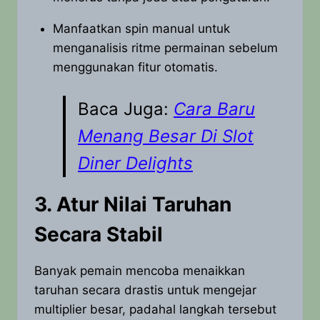
Manfaatkan spin manual untuk
menganalisis ritme permainan sebelum
menggunakan fitur otomatis.
Baca Juga:
Cara Baru
Menang Besar Di Slot
Diner Delights
3. Atur Nilai Taruhan
Secara Stabil
Banyak pemain mencoba menaikkan
taruhan secara drastis untuk mengejar
multiplier besar, padahal langkah tersebut