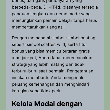
bonus, dan garis pembayaran yang
berbeda-beda. Di KIT4d, biasanya tersedia
panduan lengkap dan demo mode yang
memungkinkan pemain belajar tanpa harus
mempertaruhkan uang asli.
Dengan memahami simbol-simbol penting
seperti simbol scatter, wild, serta fitur
bonus yang bisa memicu putaran gratis
atau jackpot, Anda dapat merencanakan
strategi yang lebih matang dan tidak
terburu-buru saat bermain. Pengetahuan
ini akan membantu Anda mengenali
peluang kemenangan dan menghindari
kerugian yang tidak perlu.
Kelola Modal dengan