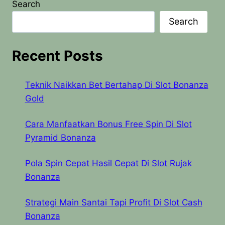
Search
Search
Recent Posts
Teknik Naikkan Bet Bertahap Di Slot Bonanza
Gold
Cara Manfaatkan Bonus Free Spin Di Slot
Pyramid Bonanza
Pola Spin Cepat Hasil Cepat Di Slot Rujak
Bonanza
Strategi Main Santai Tapi Profit Di Slot Cash
Bonanza