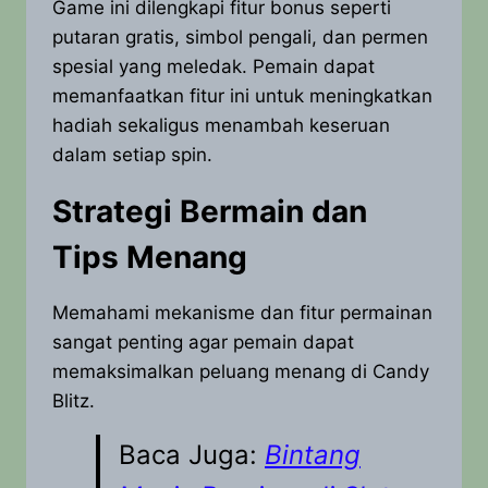
Game ini dilengkapi fitur bonus seperti
putaran gratis, simbol pengali, dan permen
spesial yang meledak. Pemain dapat
memanfaatkan fitur ini untuk meningkatkan
hadiah sekaligus menambah keseruan
dalam setiap spin.
Strategi Bermain dan
Tips Menang
Memahami mekanisme dan fitur permainan
sangat penting agar pemain dapat
memaksimalkan peluang menang di Candy
Blitz.
Baca Juga:
Bintang