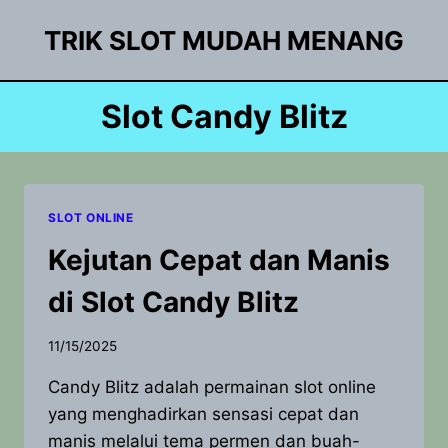
Skip
TRIK SLOT MUDAH MENANG
to
content
Slot Candy Blitz
SLOT ONLINE
Kejutan Cepat dan Manis
di Slot Candy Blitz
11/15/2025
Candy Blitz adalah permainan slot online
yang menghadirkan sensasi cepat dan
manis melalui tema permen dan buah-