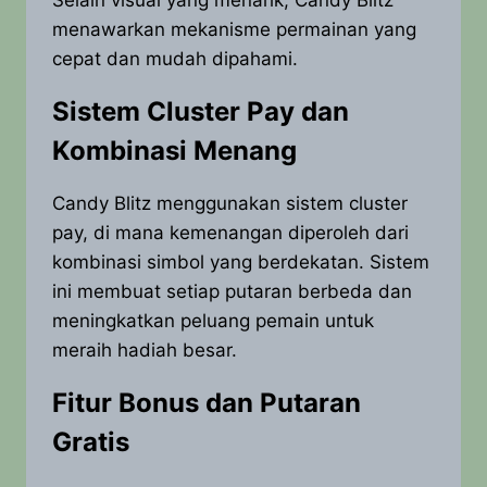
Selain visual yang menarik, Candy Blitz
menawarkan mekanisme permainan yang
cepat dan mudah dipahami.
Sistem Cluster Pay dan
Kombinasi Menang
Candy Blitz menggunakan sistem cluster
pay, di mana kemenangan diperoleh dari
kombinasi simbol yang berdekatan. Sistem
ini membuat setiap putaran berbeda dan
meningkatkan peluang pemain untuk
meraih hadiah besar.
Fitur Bonus dan Putaran
Gratis