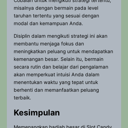
Cobalah untuk mengikuti strategi tertentu,
misalnya dengan bermain pada level
taruhan tertentu yang sesuai dengan
modal dan kemampuan Anda.
Disiplin dalam mengikuti strategi ini akan
membantu menjaga fokus dan
meningkatkan peluang untuk mendapatkan
kemenangan besar. Selain itu, bermain
secara rutin dan belajar dari pengalaman
akan memperkuat intuisi Anda dalam
menentukan waktu yang tepat untuk
berhenti dan memanfaatkan peluang
terbaik.
Kesimpulan
Memenangkan hadiah besar di Slot Candy