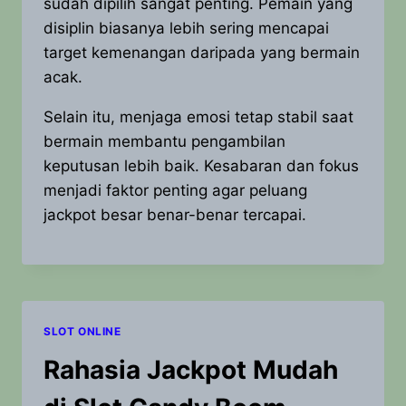
sudah dipilih sangat penting. Pemain yang
disiplin biasanya lebih sering mencapai
target kemenangan daripada yang bermain
acak.
Selain itu, menjaga emosi tetap stabil saat
bermain membantu pengambilan
keputusan lebih baik. Kesabaran dan fokus
menjadi faktor penting agar peluang
jackpot besar benar-benar tercapai.
SLOT ONLINE
Rahasia Jackpot Mudah