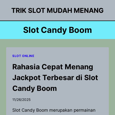
Skip
TRIK SLOT MUDAH MENANG
to
content
Slot Candy Boom
SLOT ONLINE
Rahasia Cepat Menang
Jackpot Terbesar di Slot
Candy Boom
11/26/2025
Slot Candy Boom merupakan permainan