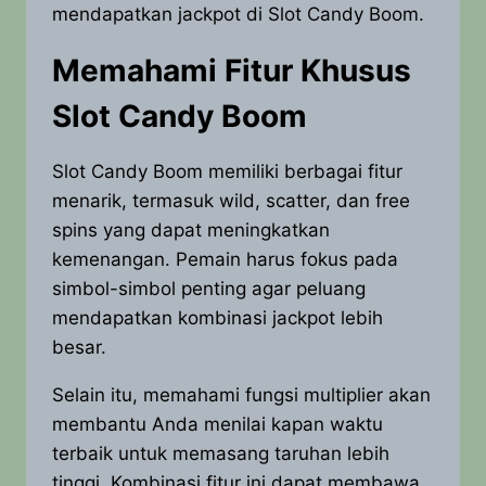
mendapatkan jackpot di Slot Candy Boom.
Memahami Fitur Khusus
Slot Candy Boom
Slot Candy Boom memiliki berbagai fitur
menarik, termasuk wild, scatter, dan free
spins yang dapat meningkatkan
kemenangan. Pemain harus fokus pada
simbol-simbol penting agar peluang
mendapatkan kombinasi jackpot lebih
besar.
Selain itu, memahami fungsi multiplier akan
membantu Anda menilai kapan waktu
terbaik untuk memasang taruhan lebih
tinggi. Kombinasi fitur ini dapat membawa