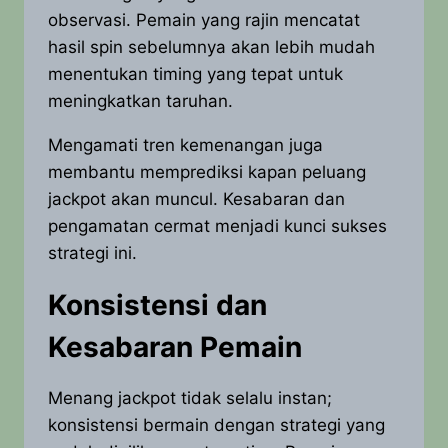
observasi. Pemain yang rajin mencatat
hasil spin sebelumnya akan lebih mudah
menentukan timing yang tepat untuk
meningkatkan taruhan.
Mengamati tren kemenangan juga
membantu memprediksi kapan peluang
jackpot akan muncul. Kesabaran dan
pengamatan cermat menjadi kunci sukses
strategi ini.
Konsistensi dan
Kesabaran Pemain
Menang jackpot tidak selalu instan;
konsistensi bermain dengan strategi yang