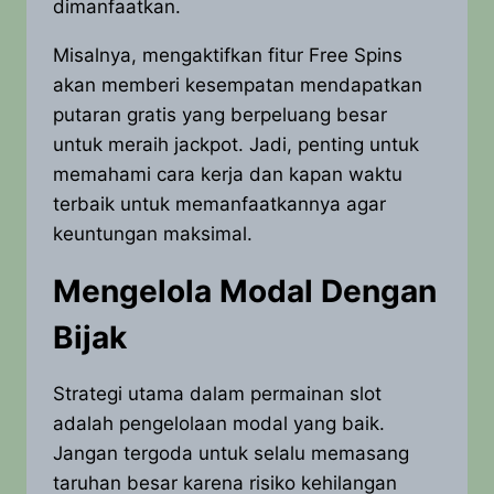
dimanfaatkan.
Misalnya, mengaktifkan fitur Free Spins
akan memberi kesempatan mendapatkan
putaran gratis yang berpeluang besar
untuk meraih jackpot. Jadi, penting untuk
memahami cara kerja dan kapan waktu
terbaik untuk memanfaatkannya agar
keuntungan maksimal.
Mengelola Modal Dengan
Bijak
Strategi utama dalam permainan slot
adalah pengelolaan modal yang baik.
Jangan tergoda untuk selalu memasang
taruhan besar karena risiko kehilangan