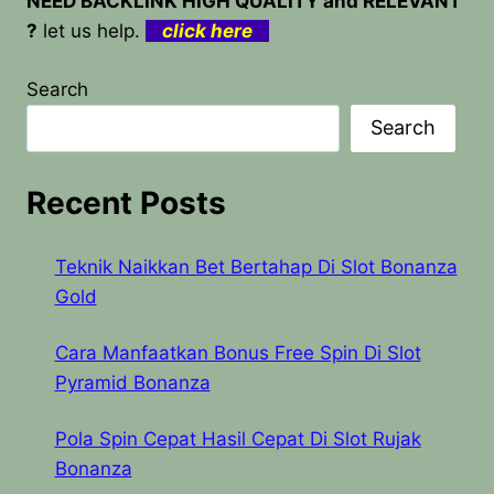
NEED BACKLINK HIGH QUALITY and RELEVANT
?
let us help.
click here
Search
Search
Recent Posts
Teknik Naikkan Bet Bertahap Di Slot Bonanza
Gold
Cara Manfaatkan Bonus Free Spin Di Slot
Pyramid Bonanza
Pola Spin Cepat Hasil Cepat Di Slot Rujak
Bonanza