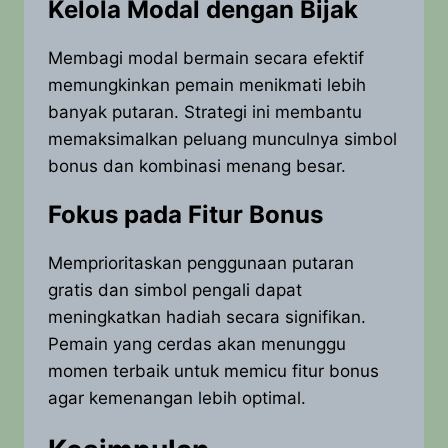
Kelola Modal dengan Bijak
Membagi modal bermain secara efektif
memungkinkan pemain menikmati lebih
banyak putaran. Strategi ini membantu
memaksimalkan peluang munculnya simbol
bonus dan kombinasi menang besar.
Fokus pada Fitur Bonus
Memprioritaskan penggunaan putaran
gratis dan simbol pengali dapat
meningkatkan hadiah secara signifikan.
Pemain yang cerdas akan menunggu
momen terbaik untuk memicu fitur bonus
agar kemenangan lebih optimal.