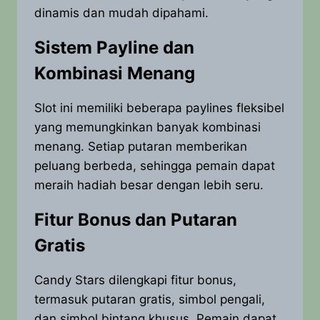
dinamis dan mudah dipahami.
Sistem Payline dan
Kombinasi Menang
Slot ini memiliki beberapa paylines fleksibel
yang memungkinkan banyak kombinasi
menang. Setiap putaran memberikan
peluang berbeda, sehingga pemain dapat
meraih hadiah besar dengan lebih seru.
Fitur Bonus dan Putaran
Gratis
Candy Stars dilengkapi fitur bonus,
termasuk putaran gratis, simbol pengali,
dan simbol bintang khusus. Pemain dapat