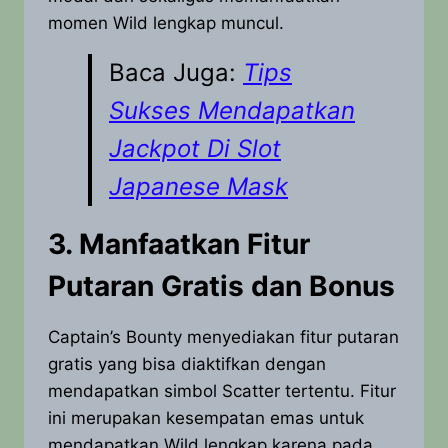
momen Wild lengkap muncul.
Baca Juga:
Tips
Sukses Mendapatkan
Jackpot Di Slot
Japanese Mask
3. Manfaatkan Fitur
Putaran Gratis dan Bonus
Captain’s Bounty menyediakan fitur putaran
gratis yang bisa diaktifkan dengan
mendapatkan simbol Scatter tertentu. Fitur
ini merupakan kesempatan emas untuk
mendapatkan Wild lengkap karena pada