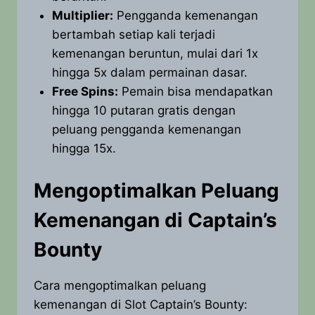
Multiplier:
Pengganda kemenangan
bertambah setiap kali terjadi
kemenangan beruntun, mulai dari 1x
hingga 5x dalam permainan dasar.
Free Spins:
Pemain bisa mendapatkan
hingga 10 putaran gratis dengan
peluang pengganda kemenangan
hingga 15x.
Mengoptimalkan Peluang
Kemenangan di Captain’s
Bounty
Cara mengoptimalkan peluang
kemenangan di Slot Captain’s Bounty: