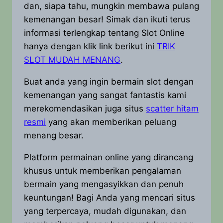
dan, siapa tahu, mungkin membawa pulang
kemenangan besar! Simak dan ikuti terus
informasi terlengkap tentang Slot Online
hanya dengan klik link berikut ini
TRIK
SLOT MUDAH MENANG
.
Buat anda yang ingin bermain slot dengan
kemenangan yang sangat fantastis kami
merekomendasikan juga situs
scatter hitam
resmi
yang akan memberikan peluang
menang besar.
Platform permainan online yang dirancang
khusus untuk memberikan pengalaman
bermain yang mengasyikkan dan penuh
keuntungan! Bagi Anda yang mencari situs
yang terpercaya, mudah digunakan, dan