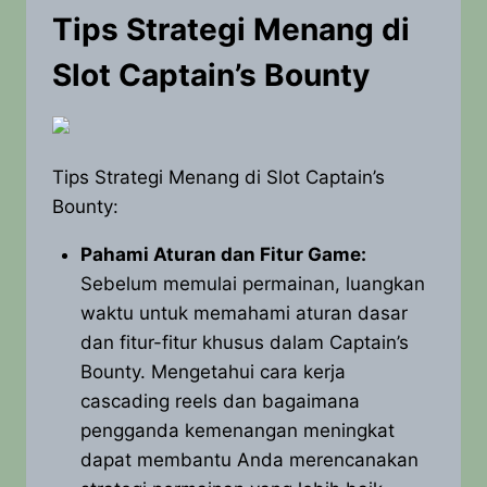
Tips Strategi Menang di
Slot Captain’s Bounty
Tips Strategi Menang di Slot Captain’s
Bounty:
Pahami Aturan dan Fitur Game:
Sebelum memulai permainan, luangkan
waktu untuk memahami aturan dasar
dan fitur-fitur khusus dalam Captain’s
Bounty. Mengetahui cara kerja
cascading reels dan bagaimana
pengganda kemenangan meningkat
dapat membantu Anda merencanakan