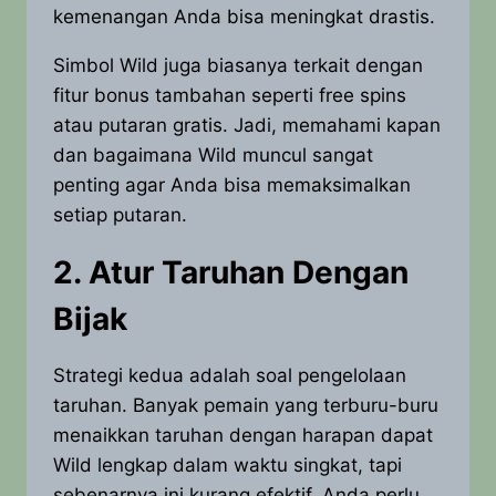
kemenangan Anda bisa meningkat drastis.
Simbol Wild juga biasanya terkait dengan
fitur bonus tambahan seperti free spins
atau putaran gratis. Jadi, memahami kapan
dan bagaimana Wild muncul sangat
penting agar Anda bisa memaksimalkan
setiap putaran.
2. Atur Taruhan Dengan
Bijak
Strategi kedua adalah soal pengelolaan
taruhan. Banyak pemain yang terburu-buru
menaikkan taruhan dengan harapan dapat
Wild lengkap dalam waktu singkat, tapi
sebenarnya ini kurang efektif. Anda perlu