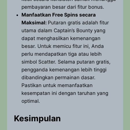
pembayaran besar dari fitur bonus.
Manfaatkan Free Spins secara
Maksimal:
Putaran gratis adalah fitur
utama dalam Captain’s Bounty yang
dapat menghasilkan kemenangan
besar. Untuk memicu fitur ini, Anda
perlu mendapatkan tiga atau lebih
simbol Scatter. Selama putaran gratis,
pengganda kemenangan lebih tinggi
dibandingkan permainan dasar.
Pastikan untuk memanfaatkan
kesempatan ini dengan taruhan yang
optimal.
Kesimpulan