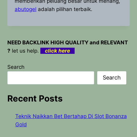
memberikan peluang besar untuk menang,
abutogel
adalah pilihan terbaik.
NEED BACKLINK HIGH QUALITY and RELEVANT
?
let us help.
click here
Search
Search
Recent Posts
Teknik Naikkan Bet Bertahap Di Slot Bonanza
Gold