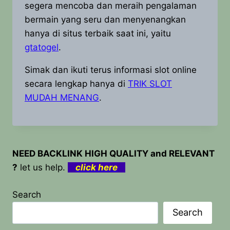
segera mencoba dan meraih pengalaman
bermain yang seru dan menyenangkan
hanya di situs terbaik saat ini, yaitu
gtatogel
.
Simak dan ikuti terus informasi slot online
secara lengkap hanya di
TRIK SLOT
MUDAH MENANG
.
NEED BACKLINK HIGH QUALITY and RELEVANT
?
let us help.
click here
Search
Search