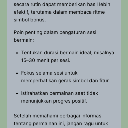
secara rutin dapat memberikan hasil lebih
efektif, terutama dalam membaca ritme
simbol bonus.
Poin penting dalam pengaturan sesi
bermain:
Tentukan durasi bermain ideal, misalnya
15–30 menit per sesi.
Fokus selama sesi untuk
memperhatikan gerak simbol dan fitur.
Istirahatkan permainan saat tidak
menunjukkan progres positif.
Setelah memahami berbagai informasi
tentang permainan ini, jangan ragu untuk