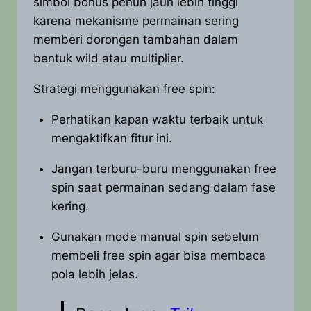
simbol bonus penuh jauh lebih tinggi
karena mekanisme permainan sering
memberi dorongan tambahan dalam
bentuk wild atau multiplier.
Strategi menggunakan free spin:
Perhatikan kapan waktu terbaik untuk
mengaktifkan fitur ini.
Jangan terburu-buru menggunakan free
spin saat permainan sedang dalam fase
kering.
Gunakan mode manual spin sebelum
membeli free spin agar bisa membaca
pola lebih jelas.