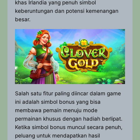
khas Irlandia yang penuh simbol
keberuntungan dan potensi kemenangan
besar.
Salah satu fitur paling diincar dalam game
ini adalah simbol bonus yang bisa
membawa pemain menuju mode
permainan khusus dengan hadiah berlipat.
Ketika simbol bonus muncul secara penuh,
peluang untuk mendapatkan hasil