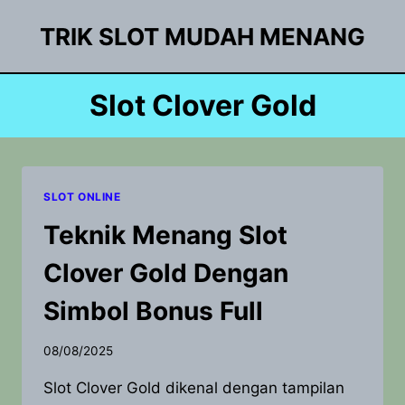
Skip
TRIK SLOT MUDAH MENANG
to
content
Slot Clover Gold
SLOT ONLINE
Teknik Menang Slot
Clover Gold Dengan
Simbol Bonus Full
08/08/2025
Slot Clover Gold dikenal dengan tampilan