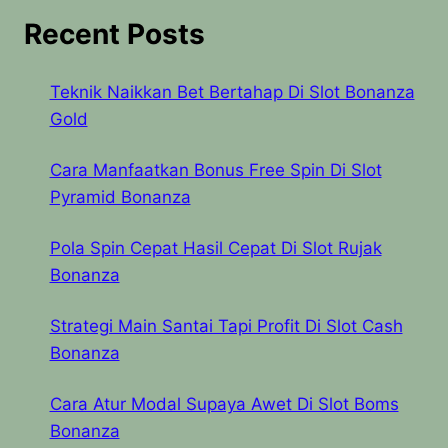
Recent Posts
Teknik Naikkan Bet Bertahap Di Slot Bonanza
Gold
Cara Manfaatkan Bonus Free Spin Di Slot
Pyramid Bonanza
Pola Spin Cepat Hasil Cepat Di Slot Rujak
Bonanza
Strategi Main Santai Tapi Profit Di Slot Cash
Bonanza
Cara Atur Modal Supaya Awet Di Slot Boms
Bonanza