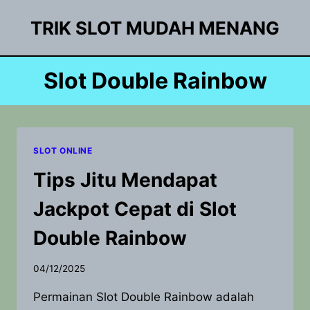
Skip
TRIK SLOT MUDAH MENANG
to
content
Slot Double Rainbow
SLOT ONLINE
Tips Jitu Mendapat
Jackpot Cepat di Slot
Double Rainbow
04/12/2025
Permainan Slot Double Rainbow adalah