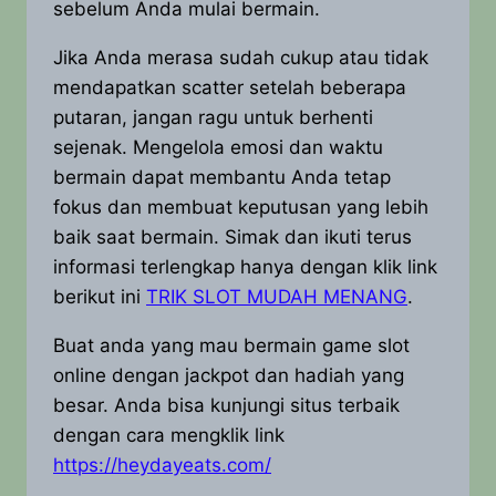
sebelum Anda mulai bermain.
Jika Anda merasa sudah cukup atau tidak
mendapatkan scatter setelah beberapa
putaran, jangan ragu untuk berhenti
sejenak. Mengelola emosi dan waktu
bermain dapat membantu Anda tetap
fokus dan membuat keputusan yang lebih
baik saat bermain. Simak dan ikuti terus
informasi terlengkap hanya dengan klik link
berikut ini
TRIK SLOT MUDAH MENANG
.
Buat anda yang mau bermain game slot
online dengan jackpot dan hadiah yang
besar. Anda bisa kunjungi situs terbaik
dengan cara mengklik link
https://heydayeats.com/